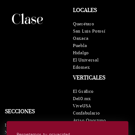
LOCALES
Querétaro
San Luis Potosí
Oaxaca
Puebla
Hidalgo
El Universal
Edomex
VERTICALES
El Gráfico
De10.mx
ViveUSA
SECCIONES
Confabulario
Aviso Oportuno
Inicio
Obituarios
Noticias
Respetamos tu privacidad
Consultas