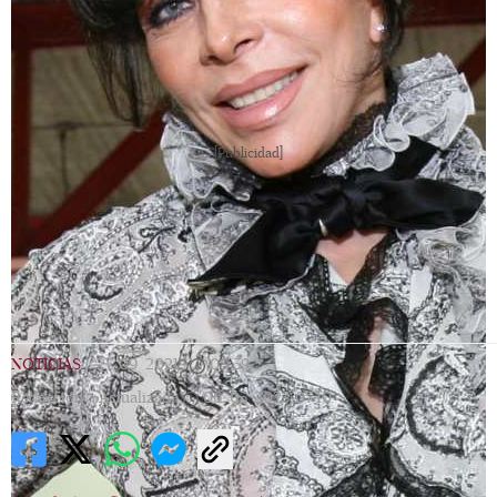
[Publicidad]
NOTICIAS
|
27/09/2021
|
08:59
|
Redacción |
Actualizada
06/05/2023
07:10