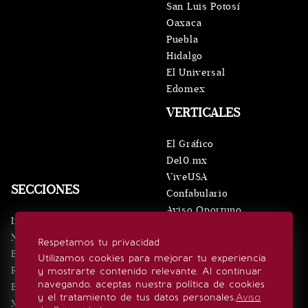
San Luis Potosí
Oaxaca
Puebla
Hidalgo
El Universal
Edomex
VERTICALES
El Gráfico
De10.mx
ViveUSA
SECCIONES
Confabulario
Aviso Oportuno
Inicio
Obituarios
Noticias
Respetamos tu privacidad
Consultas
Eventos
Utilizamos cookies para mejorar tu experiencia
Realeza
y mostrarte contenido relevante. Al continuar
SÍGUENOS
navegando, aceptas nuestra política de cookies
Estilo de vida
y el tratamiento de tus datos personales.
Aviso
Minuto x Minuto