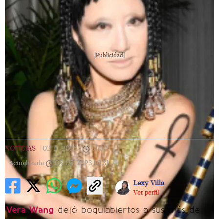
[Publicidad]
NOTICIAS
|
02/11/2022
|
14:02
|
Actualizada
05/05/2023
10:31
Lexy Villa
Ver perfil
Vera Wang
dejó boquiabiertos a sus más de