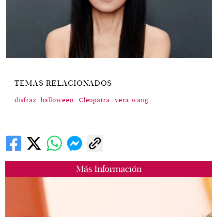
TEMAS RELACIONADOS
disfraz
halloween
Cleopatra
vera wang
Más Información