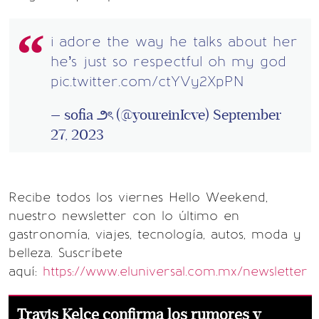
i adore the way he talks about her
he’s just so respectful oh my god
pic.twitter.com/ctYVy2XpPN
— sofia ౨ৎ (@youreinIcve)
September
27, 2023
Recibe todos los viernes Hello Weekend,
nuestro newsletter con lo último en
gastronomía, viajes, tecnología, autos, moda y
belleza. Suscríbete
aquí:
https://www.eluniversal.com.mx/newsletter
Travis Kelce confirma los rumores y