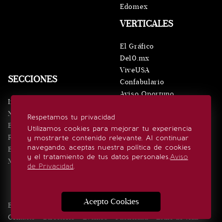
Edomex
VERTICALES
El Gráfico
De10.mx
ViveUSA
SECCIONES
Confabulario
Aviso Oportuno
Inicio
Obituarios
Noticias
Respetamos tu privacidad
Consultas
Eventos
Utilizamos cookies para mejorar tu experiencia
Realeza
y mostrarte contenido relevante. Al continuar
SÍGUENOS
navegando, aceptas nuestra política de cookies
Estilo de vida
y el tratamiento de tus datos personales.
Aviso
Minuto x Minuto
de Privacidad
.
Acepto Cookies
Edición Impresa
Noticias
Quiénes somos
Realeza
Contacto
Directorio
Eventos
Publicidad
Estilo de vida