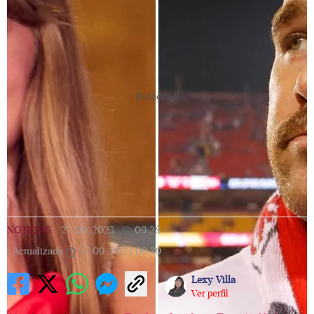
[Publicidad]
NOTICIAS
|
27/09/2023
|
09:28
|
Actualizada
27/09/2023
09:39
Lexy Villa
Ver perfil