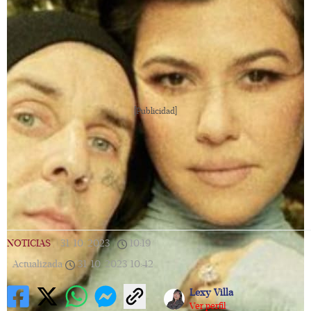
[Publicidad]
NOTICIAS
|
31/10/2023
|
10:19
|
Actualizada
31/10/2023
10:42
Lexy Villa
Ver perfil