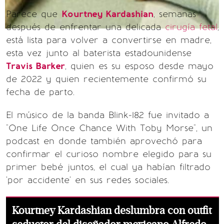
Parece que
Kourtney Kardashian
, semanas
después de enfrentar una delicada
cirugía fetal
,
está lista para volver a convertirse en madre,
esta vez junto al baterista estadounidense
Travis Barker
, quien es su esposo desde mayo
de 2022 y quien recientemente confirmó su
fecha de parto.
El músico de la banda Blink-182 fue invitado a
"One Life Once Chance With Toby Morse", un
podcast en donde también aprovechó para
confirmar el curioso nombre elegido para su
primer bebé juntos, el cual ya habían filtrado
'por accidente' en sus redes sociales.
Kourtney Kardashian deslumbra con outfit