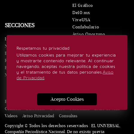
El Gráfico
De10.mx
ViveUSA
SECCIONES
Confabulario
Aviso Oportuno
Inicio
Obituarios
Noticias
Respetamos tu privacidad
Consultas
Eventos
Utilizamos cookies para mejorar tu experiencia
Realeza
y mostrarte contenido relevante. Al continuar
SÍGUENOS
navegando, aceptas nuestra política de cookies
Estilo de vida
y el tratamiento de tus datos personales.
Aviso
Minuto x Minuto
de Privacidad
.
Acepto Cookies
Edición Impresa
Noticias
Quiénes somos
Realeza
Contacto
Directorio
Eventos
Publicidad
Estilo de vida
Videos
Aviso Privacidad
Consultas
Copyright © Todos los derechos reservados | EL UNIVERSAL,
Compañía Periodística Nacional. De no existir previa