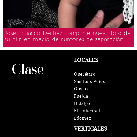
José Eduardo Derbez comparte nueva foto de
su hija en medio de rumores de separación
LOCALES
Querétaro
San Luis Potosí
Oaxaca
Puebla
Hidalgo
El Universal
Edomex
VERTICALES