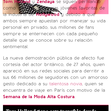
Tom Holland
y
Zendaya
se siguen perfilando
como una de las parejas jóvenes favoritas de
la industria de
Hollywood
y debido a que
ambos siempre apuestan por manejar su vida
personal en privado, sus millones de fans
siempre se enternecen con cada pequeño
detalle que se conoce sobre su relación
sentimental.
La nueva demostración pública de afecto fue
cortesía del actor británico, de 27 años, quien
apareció en sus redes sociales para derritir a
sus 66 millones de seguidores con un amoroso
gesto dedicado a su
talentosa novia
, quien se
encuentra de viaje en París con motivo de la
Semana de la Moda Alta Costura
.