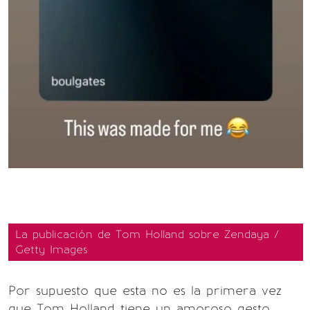
La publicación de Tom Holland sobre Zendaya /
Getty Images
Por supuesto que esta no es la primera vez
que Tom Holland tiene un amoroso gesto