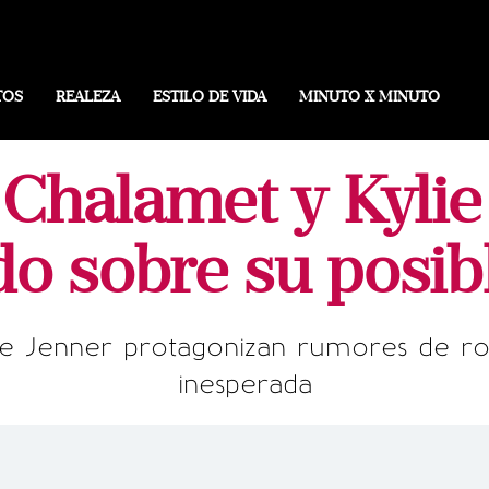
TOS
REALEZA
ESTILO DE VIDA
MINUTO X MINUTO
Chalamet y Kylie
do sobre su posi
e Jenner protagonizan rumores de ro
inesperada