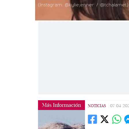
(Instagram: @kyliejenner / @tchalamet)
Más Información
NOTICIAS
|
07/04/20