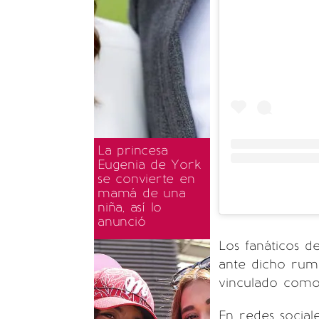
La princesa
Eugenia de York
se convierte en
mamá de una
niña, así lo
anunció
Los fanáticos d
ante dicho rum
vinculado como
En redes social