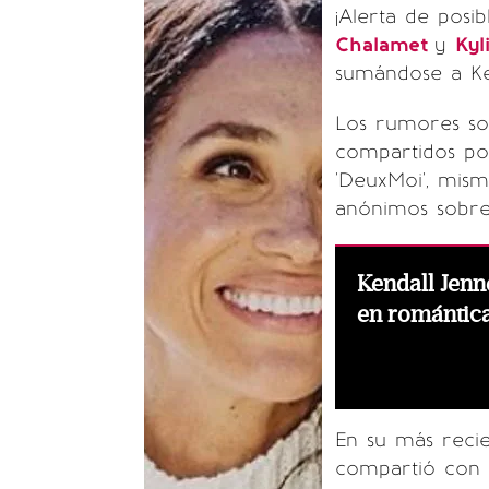
¡Alerta de posi
Chalamet
y
Kyl
sumándose a Ke
Los rumores so
compartidos po
'DeuxMoi', mis
anónimos sobre 
Kendall Jenn
en romántica
En su más recie
compartió con s