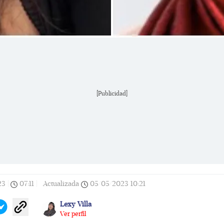
[Publicidad]
23
|
07:11
|
Actualizada
05/05/2023
10:21
Lexy Villa
Ver perfil