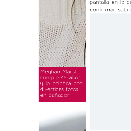
pantalla en la 
confirmar sob
Meghan Markle
cumple 45 años
y lo celebra con
divertidas fotos
en bañador