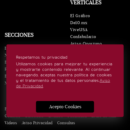
VERTICALES
El Gráfico
De10.mx
ViveUSA
SECCIONES
Confabulario
Aviso Oportuno
Inicio
Obituarios
Noticias
Respetamos tu privacidad
Consultas
Eventos
Utilizamos cookies para mejorar tu experiencia
Realeza
y mostrarte contenido relevante. Al continuar
SÍGUENOS
navegando, aceptas nuestra política de cookies
Estilo de vida
y el tratamiento de tus datos personales.
Aviso
Minuto x Minuto
de Privacidad
.
Acepto Cookies
Edición Impresa
Noticias
Quiénes somos
Realeza
Contacto
Directorio
Eventos
Publicidad
Estilo de vida
Videos
Aviso Privacidad
Consultas