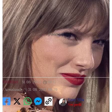
[Publicidad]
NOTICIAS
|
31/08/2023
|
09:17
|
Actualizada
31/08/2023
09:29
Lexy Villa
Ver perfil