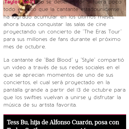
¡
Taylor Swift
no se detiene! Por si fuera poco
todo el éxito que la cantante estadounidense
ha logrado acumular en los últimos meses,
ahora busca conquistar las salas de cine
proyectando un concierto de "The Eras Tour"
para sus millones de fans durante el próximo
mes de octubre.
La cantante de "Bad Blood" y "Style" compartió
un video a través de sus redes sociales en el
que se aprecian momentos de uno de sus
conciertos, el cual será proyectado en la
pantalla grande a partir del 13 de octubre para
que los swifties vuelvan a unirse y disfrutar la
música de su artista favorita.
Tess Bu, hija de Alfonso Cuarón, posa con