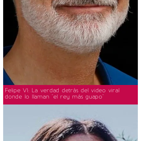
Felipe VI: La verdad detrás del video viral
donde lo llaman "el rey más guapo"