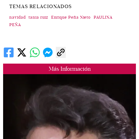
TEMAS RELACIONADOS
navidad
tania ruiz
Enrique Peña Nieto
PAULINA
PEÑA
Más Información