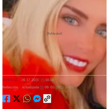
[Publicidad]
NOTICIAS
|
26/12/2021
|
10:30
|
Redacción |
Actualizada
06/05/2023
07:05