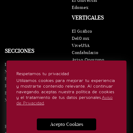
El Universal
Edomex
VERTICALES
El Gráfico
De10.mx
ViveUSA
SECCIONES
Confabulario
Aviso Oportuno
Inicio
Obituarios
Noticias
Respetamos tu privacidad
Consultas
Eventos
Utilizamos cookies para mejorar tu experiencia
Realeza
y mostrarte contenido relevante. Al continuar
SÍGUENOS
navegando, aceptas nuestra política de cookies
Estilo de vida
y el tratamiento de tus datos personales.
Aviso
Minuto x Minuto
de Privacidad
.
Acepto Cookies
Edición Impresa
Noticias
Quiénes somos
Realeza