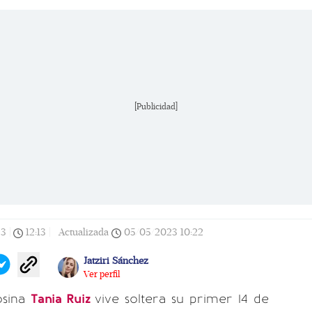
[Publicidad]
23
|
12:13
|
Actualizada
05/05/2023
10:22
Jatziri Sánchez
Ver perfil
osina
Tania Ruiz
vive soltera su primer 14 de