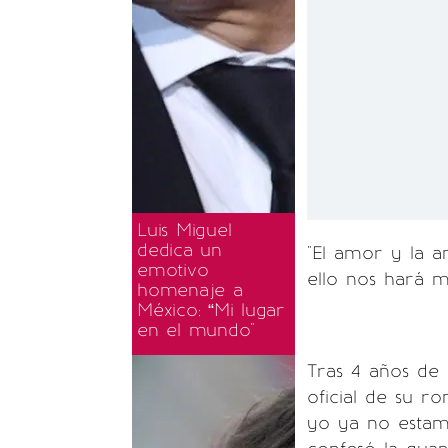
Luis Miguel
dedica un
"El amor y la 
emotivo
ello nos hará má
homenaje a
México: “Mi lugar
en el mundo"
Tras 4 años de
oficial de su ro
yo ya no estam