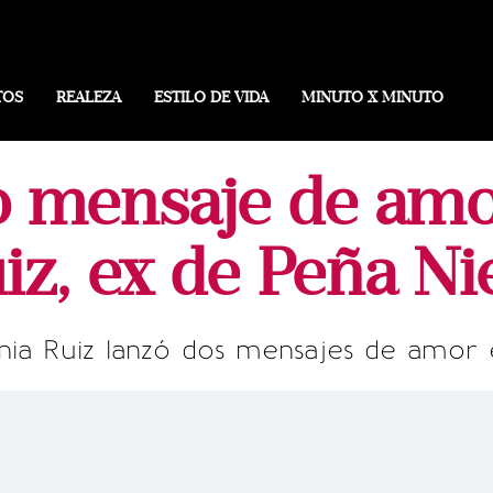
TOS
REALEZA
ESTILO DE VIDA
MINUTO X MINUTO
co mensaje de amo
iz, ex de Peña Ni
nia Ruiz lanzó dos mensajes de amor 