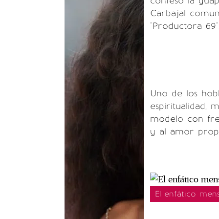
confesó la guap
Carbajal comun
"Productora 69"
Uno de los hobb
espiritualidad, 
modelo con fre
y al amor prop
El enfático men