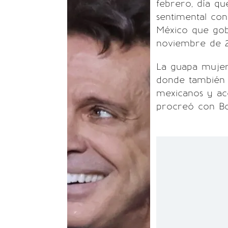
febrero, día qu
sentimental co
México que gob
noviembre de 2
La guapa mujer
donde también r
mexicanos y ac
procreó con B