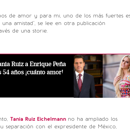
pos de amor y para mi, uno de los más fuertes e
 una amistad", se lee en otra publicación
ravés de una storie.
Tania Ruiz a Enrique Peña
s 54 años ¡cuánto amor!
nto,
Tania Ruiz Eichelmann
no ha ampliado los
u separación con el expresidente de México,