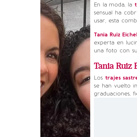
En la
moda, la
sensual ha cobr
usar, esta com
Tania Ruiz Eich
experta en luc
una foto con su 
Tania Ruiz 
Los
trajes sastr
se han vuelto i
graduaciones, fi