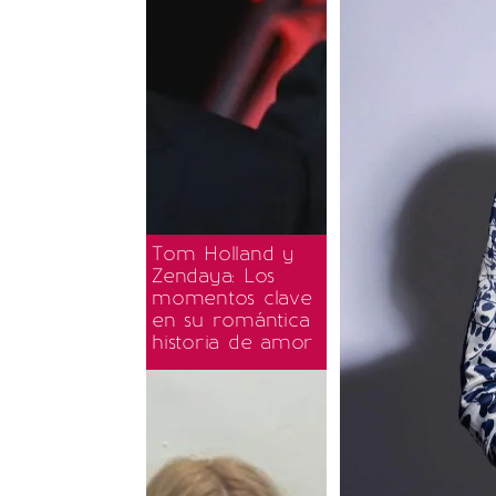
Tom Holland y
Zendaya: Los
momentos clave
en su romántica
historia de amor