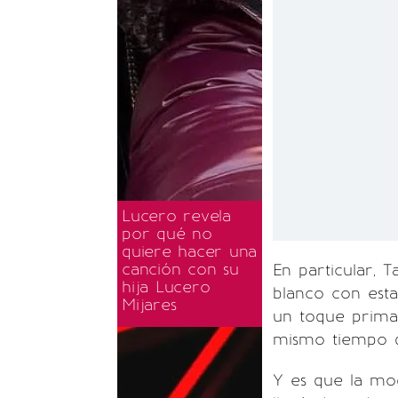
Lucero revela
por qué no
quiere hacer una
canción con su
En particular, T
hija Lucero
blanco con esta
Mijares
un toque prima
mismo tiempo q
Y es que la mod