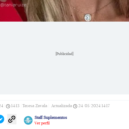
 @taniaruize
[Publicidad]
24
|
14:13
|
Teresa Zavala |
Actualizada
24/05/2024
14:17
Staff Suplementos
Ver perfil