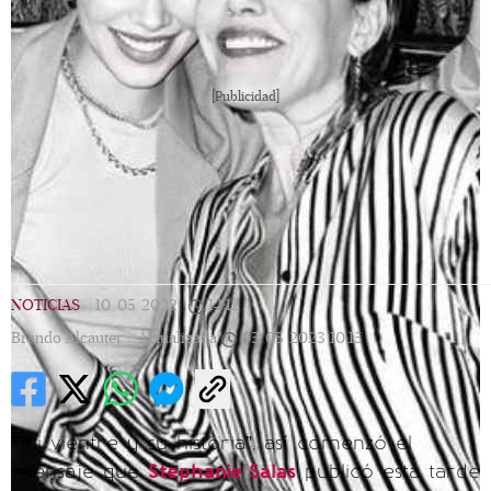
[Publicidad]
NOTICIAS
|
10/05/2022
|
14:12
|
Brando Alcauter |
Actualizada
05/05/2023
10:15
“Mi vientre y su historia”, así comenzó el
mensaje que
Stephanie Salas
publicó esta tarde