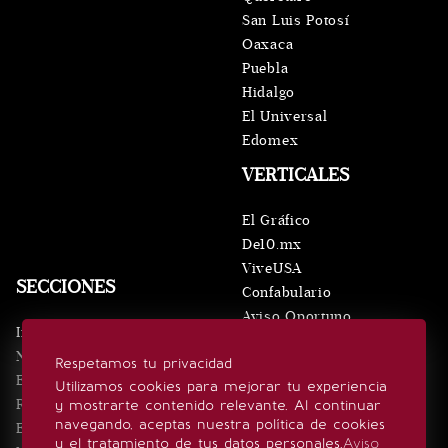
San Luis Potosí
Oaxaca
Puebla
Hidalgo
El Universal
Edomex
VERTICALES
El Gráfico
De10.mx
ViveUSA
SECCIONES
Confabulario
Aviso Oportuno
Inicio
Obituarios
Noticias
Respetamos tu privacidad
Consultas
Eventos
Utilizamos cookies para mejorar tu experiencia
Realeza
y mostrarte contenido relevante. Al continuar
SÍGUENOS
navegando, aceptas nuestra política de cookies
Estilo de vida
y el tratamiento de tus datos personales.
Aviso