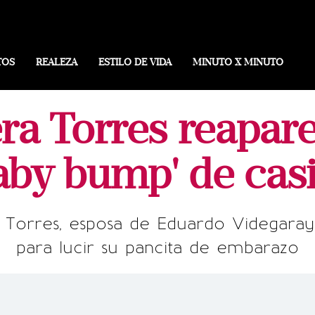
TOS
REALEZA
ESTILO DE VIDA
MINUTO X MINUTO
era Torres reapar
baby bump' de cas
a Torres, esposa de Eduardo Videgaray
para lucir su pancita de embarazo