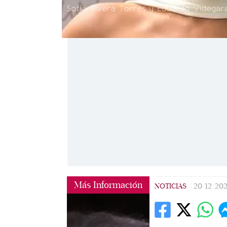
Sofía Rivera Torres y Eduardo Videgara
Más Información
NOTICIAS
|
20/12/20