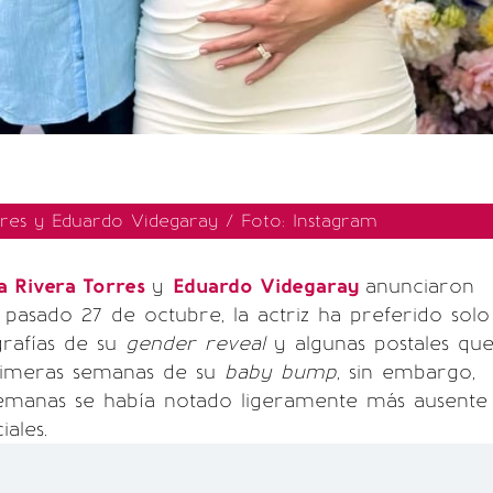
rres y Eduardo Videgaray / Foto: Instagram
a Rivera Torres
y
Eduardo Videgaray
anunciaron
pasado 27 de octubre, la actriz ha preferido solo
grafías de su
gender reveal
y algunas postales qu
rimeras semanas de su
baby bump
, sin embargo,
 semanas se había notado ligeramente más ausente
iales.