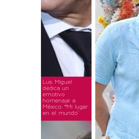
Luis Miguel
dedica un
emotivo
homenaje a
México: “Mi lugar
en el mundo"