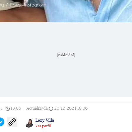
y / Foto: Instagram
[Publicidad]
24
|
18:06
|
Actualizada
20/12/2024
18:06
Lexy Villa
Ver perfil