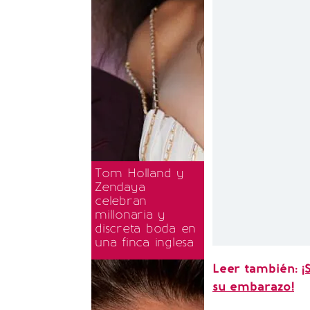
Tom Holland y
Zendaya
celebran
millonaria y
discreta boda en
una finca inglesa
Leer también:
¡
su embarazo!