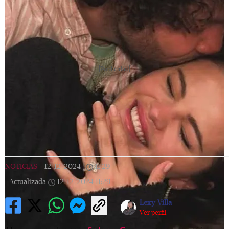
[Publicidad]
NOTICIAS
|
12/12/2024
|
11:29
|
Actualizada
12/12/2024
11:29
Lexy Villa
Ver perfil