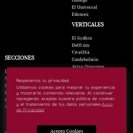
Hidalgo
El Universal
Edomex
VERTICALES
El Gráfico
De10.mx
ViveUSA
SECCIONES
Confabulario
Aviso Oportuno
Inicio
Obituarios
Noticias
Respetamos tu privacidad
Consultas
Eventos
Utilizamos cookies para mejorar tu experiencia
Realeza
y mostrarte contenido relevante. Al continuar
SÍGUENOS
navegando, aceptas nuestra política de cookies
Estilo de vida
y el tratamiento de tus datos personales.
Aviso
Minuto x Minuto
de Privacidad
.
Acepto Cookies