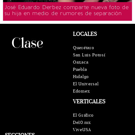
José Eduardo Derbez comparte nueva foto de
su hija en medio de rumores de separación
LOCALES
Querétaro
San Luis Potosí
Oaxaca
Puebla
Hidalgo
El Universal
Edomex
VERTICALES
El Gráfico
De10.mx
ViveUSA