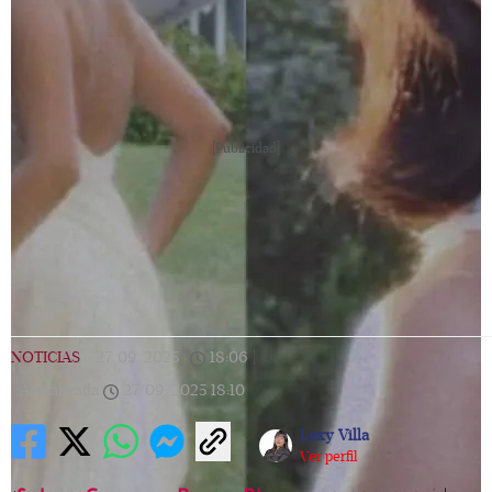
[Publicidad]
NOTICIAS
|
27/09/2025
|
18:06
|
Actualizada
27/09/2025
18:10
Lexy Villa
Ver perfil