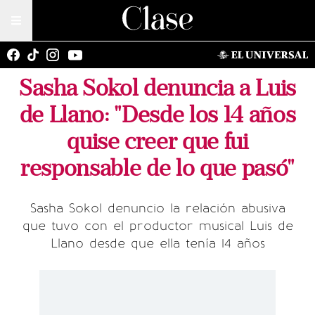
Sasha Sokol denuncia a Luis
de Llano: "Desde los 14 años
quise creer que fui
responsable de lo que pasó"
Sasha Sokol denuncio la relación abusiva
que tuvo con el productor musical Luis de
Llano desde que ella tenía 14 años