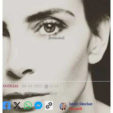
[Publicidad]
NOTICIAS
|
08/03/2022
|
23:24
|
Actualizada
05/05/2023
10:30
Jatziri Sánchez
Ver perfil