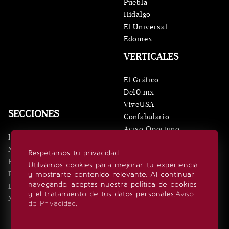
Puebla
Hidalgo
El Universal
Edomex
VERTICALES
El Gráfico
De10.mx
ViveUSA
SECCIONES
Confabulario
Aviso Oportuno
Inicio
Obituarios
Noticias
Respetamos tu privacidad
Consultas
Eventos
Utilizamos cookies para mejorar tu experiencia
Realeza
y mostrarte contenido relevante. Al continuar
SÍGUENOS
navegando, aceptas nuestra política de cookies
Estilo de vida
y el tratamiento de tus datos personales.
Aviso
Minuto x Minuto
de Privacidad
.