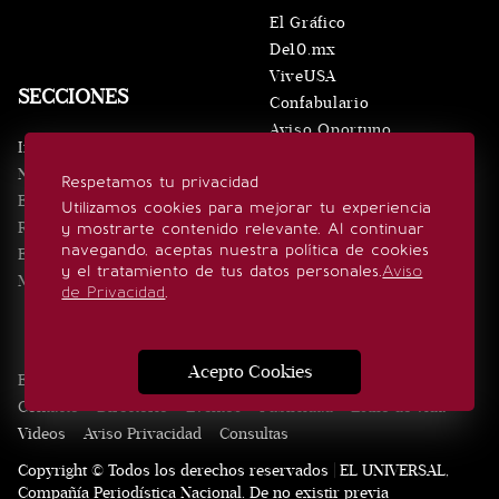
El Gráfico
De10.mx
ViveUSA
SECCIONES
Confabulario
Aviso Oportuno
Inicio
Obituarios
Noticias
Respetamos tu privacidad
Consultas
Eventos
Utilizamos cookies para mejorar tu experiencia
Realeza
y mostrarte contenido relevante. Al continuar
SÍGUENOS
navegando, aceptas nuestra política de cookies
Estilo de vida
y el tratamiento de tus datos personales.
Aviso
Minuto x Minuto
de Privacidad
.
Acepto Cookies
Edición Impresa
Noticias
Quiénes somos
Realeza
Contacto
Directorio
Eventos
Publicidad
Estilo de vida
Videos
Aviso Privacidad
Consultas
Copyright © Todos los derechos reservados | EL UNIVERSAL,
Compañía Periodística Nacional. De no existir previa