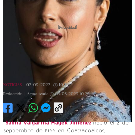
[Publicidad]
NOTICIAS
|
02/09/2022
|
10:42
|
Redacción |
Actualizada
05/05/2023
10:29
Salma Valgarma Hayek Jiménez
nació el 2 de
septiembre de 1966 en Coatzacoalcos,