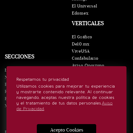
El Universal
Edomex
VERTICALES
El Gráfico
De10.mx
ViveUSA
SECCIONES
Confabulario
Aviso Oportuno
Inicio
Obituarios
Noticias
Respetamos tu privacidad
Consultas
Eventos
Utilizamos cookies para mejorar tu experiencia
Realeza
y mostrarte contenido relevante. Al continuar
SÍGUENOS
navegando, aceptas nuestra política de cookies
Estilo de vida
y el tratamiento de tus datos personales.
Aviso
Minuto x Minuto
de Privacidad
.
Acepto Cookies
Edición Impresa
Noticias
Quiénes somos
Realeza