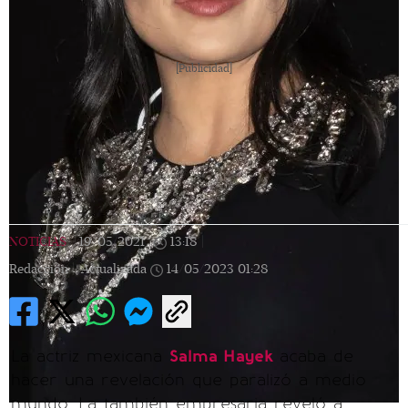
[Publicidad]
NOTICIAS
|
19/05/2021
|
13:18
|
Redacción |
Actualizada
14/05/2023
01:28
La actriz mexicana
Salma Hayek
acaba de
hacer una revelación que paralizó a medio
mundo. La también empresaria reveló a