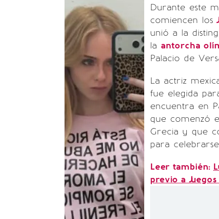
Durante este ma
comiencen los
J
unió a la distin
la
antorcha olí
Palacio de Versa
La actriz mexi
fue elegida par
encuentra en P
que comenzó el 
Grecia y que co
para celebrarse
Leer también:
L
previo a Juegos