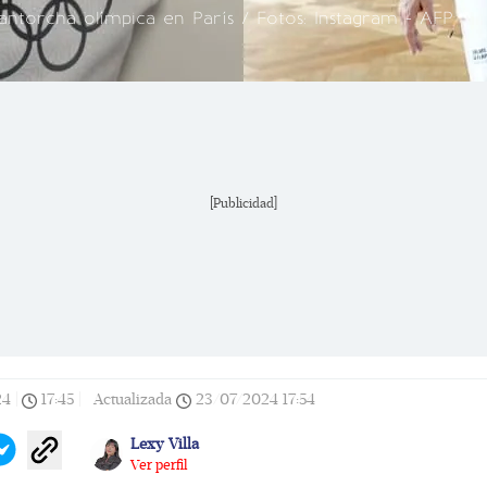
antorcha olímpica en París / Fotos: Instagram - AFP
[Publicidad]
24
|
17:45
|
Actualizada
23/07/2024
17:54
Lexy Villa
Ver perfil