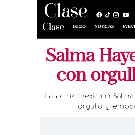
INICIO
NOTICIAS
EVEN
Salma Haye
con orgull
La actriz mexicana Salma
orgullo y emoci