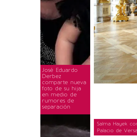
José Eduardo
Derbez
comparte nueva
foto de su hija
en medio de
rumores de
separación
Salma Hayek con
Palacio de Versa