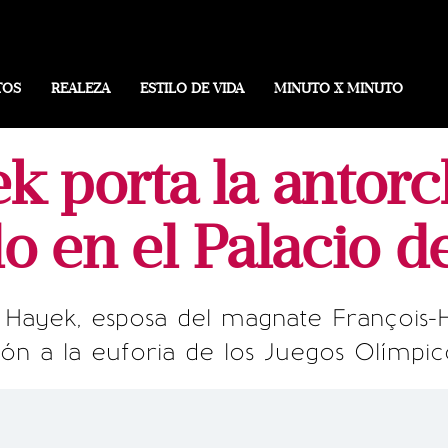
TOS
REALEZA
ESTILO DE VIDA
MINUTO X MINUTO
k porta la antorc
o en el Palacio d
 Hayek, esposa del magnate François-H
ón a la euforia de los Juegos Olímpic