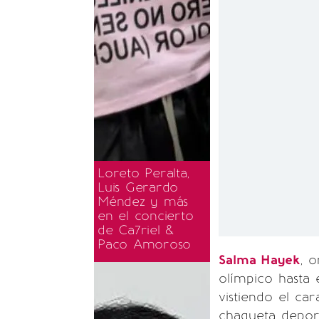
Loreto Peralta,
Luis Gerardo
Méndez y más
en el concierto
de Ca7riel &
Paco Amoroso
Salma Hayek
, 
olímpico hasta 
vistiendo el ca
chaqueta depor