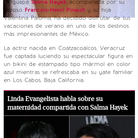
La guapa
Salma Hayek
,
acompañada por su
esposo
Francois-Henri Pinault
y su hija
Valentina Paloma, ha decidido disfrutar de sus
vacaciones de verano en uno de los destinos
más impresionantes de México.
La actriz nacida en Coatzacoalcos, Veracruz
fue captada luciendo su espectacular figura en
un bikini de estampado tipo mármol en color
azul mientras se refrescaba en su yate familiar
en Los Cabos, Baja California.
Linda Evangelista habla sobre su
maternidad compartida con Salma Hayek