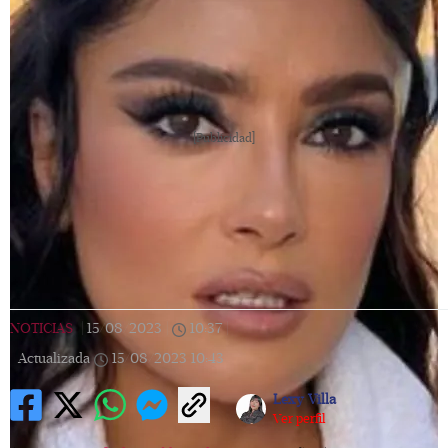
[Publicidad]
NOTICIAS
|
15/08/2023
|
10:37
|
Actualizada
15/08/2023
10:43
Lexy Villa
Ver perfil