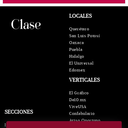
LOCALES
Querétaro
San Luis Potosí
Oaxaca
Puebla
Hidalgo
El Universal
Edomex
VERTICALES
El Gráfico
De10.mx
ViveUSA
SECCIONES
Confabulario
Aviso Oportuno
Inicio
Obituarios