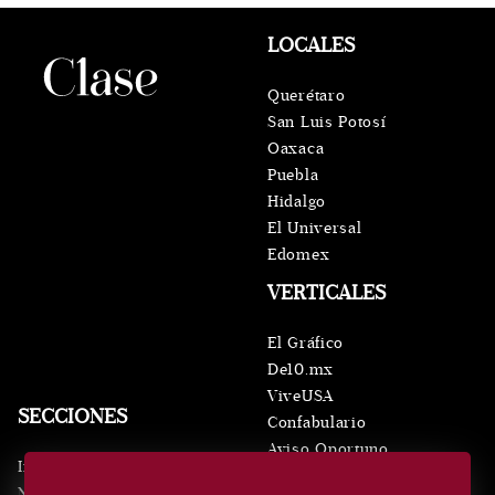
LOCALES
Querétaro
San Luis Potosí
Oaxaca
Puebla
Hidalgo
El Universal
Edomex
VERTICALES
El Gráfico
De10.mx
ViveUSA
SECCIONES
Confabulario
Aviso Oportuno
Inicio
Obituarios
Noticias