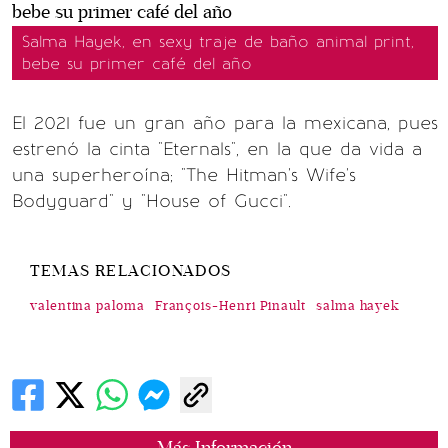
Salma Hayek, en sexy traje de baño animal print,
bebe su primer café del año
El 2021 fue un gran año para la mexicana, pues
estrenó la cinta "Eternals", en la que da vida a
una superheroína; "The Hitman's Wife's
Bodyguard" y "House of Gucci".
TEMAS RELACIONADOS
valentina paloma
François-Henri Pinault
salma hayek
Más Información