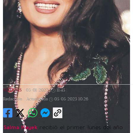
[Publicidad]
NOTICIAS
|
03/01/2022
|
11:45
|
Redacción |
Actualizada
05/05/2023
10:26
Salma Hayek
recibió el primer lunes del año