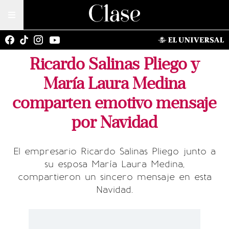
Ricardo Salinas Pliego y
María Laura Medina
comparten emotivo mensaje
por Navidad
El empresario Ricardo Salinas Pliego junto a
su esposa María Laura Medina,
compartieron un sincero mensaje en esta
Navidad.