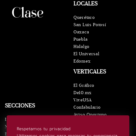
LOCALES
Querétaro
San Luis Potosí
Oaxaca
Puebla
Hidalgo
El Universal
Edomex
VERTICALES
El Gráfico
De10.mx
ViveUSA
SECCIONES
Confabulario
Aviso Oportuno
Inicio
Obituarios
Noticias
Respetamos tu privacidad
Consultas
Eventos
Utilizamos cookies para mejorar tu experiencia