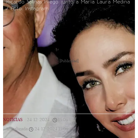
Ricardo Salinas Pliego junto a María Laura Medina
/ Foto: Instagram
[Publicidad]
NOTICIAS
|
24/12/2024
|
15:05
|
Actualizada
24/12/2024
15:05