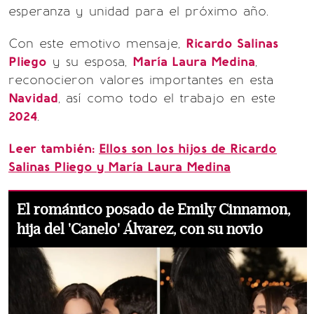
esperanza y unidad para el próximo año.
Con este emotivo mensaje,
Ricardo Salinas
Pliego
y su esposa,
María Laura Medina
,
reconocieron valores importantes en esta
Navidad
, así como todo el trabajo en este
2024
.
Leer también:
Ellos son los hijos de Ricardo
Salinas Pliego y María Laura Medina
El romántico posado de Emily Cinnamon,
hija del 'Canelo' Álvarez, con su novio