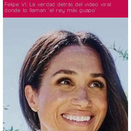
Felipe VI: La verdad detrás del video viral
donde lo llaman "el rey más guapo"