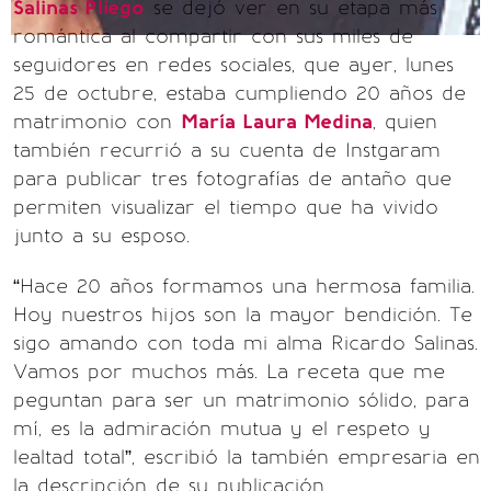
Salinas Pliego
se dejó ver en su etapa más
romántica al compartir con sus miles de
seguidores en redes sociales, que ayer, lunes
25 de octubre, estaba cumpliendo 20 años de
matrimonio con
María Laura Medina
, quien
también recurrió a su cuenta de Instgaram
para publicar tres fotografías de antaño que
permiten visualizar el tiempo que ha vivido
junto a su esposo.
“Hace 20 años formamos una hermosa familia.
Hoy nuestros hijos son la mayor bendición. Te
sigo amando con toda mi alma Ricardo Salinas.
Vamos por muchos más. La receta que me
peguntan para ser un matrimonio sólido, para
mí, es la admiración mutua y el respeto y
lealtad total”, escribió la también empresaria en
la descripción de su publicación.