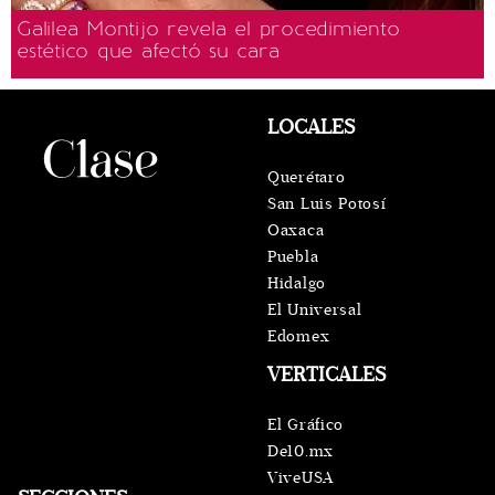
Galilea Montijo revela el procedimiento
estético que afectó su cara
LOCALES
Querétaro
San Luis Potosí
Oaxaca
Puebla
Hidalgo
El Universal
Edomex
VERTICALES
El Gráfico
De10.mx
ViveUSA