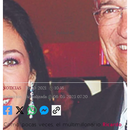
[Publicidad]
NOTICIAS
|
26/10/2021
|
10:56
|
Redacción |
Actualizada
06/05/2023
07:20
Como pocas veces, el multimillonario
Ricardo