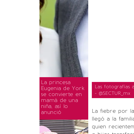
La princesa
Las fotografías a
Eugenia de York
- @SECTUR_mx
se convierte en
mamá de una
niña, así lo
La fiebre por l
anunció
llegó a la fami
quien reciente