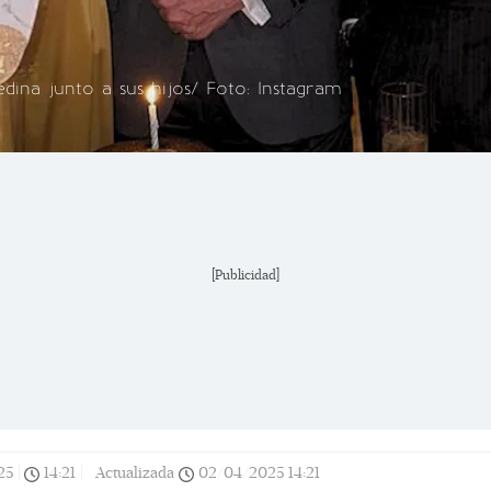
dina junto a sus hijos/ Foto: Instagram
[Publicidad]
25
|
14:21
|
Actualizada
02/04/2025
14:21