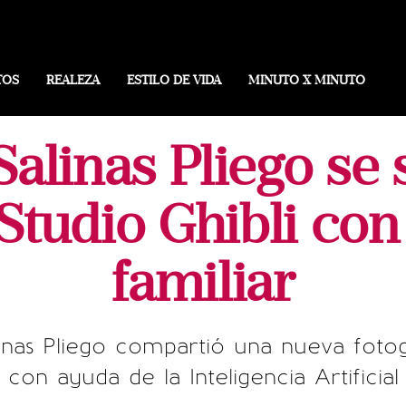
TOS
REALEZA
ESTILO DE VIDA
MINUTO X MINUTO
Salinas Pliego se 
Studio Ghibli co
familiar
inas Pliego compartió una nueva fotog
con ayuda de la Inteligencia Artificial