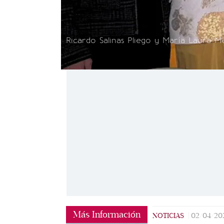
Ricardo Salinas Pliego y María Laura Me
Más Información
NOTICIAS
|
02/04/20