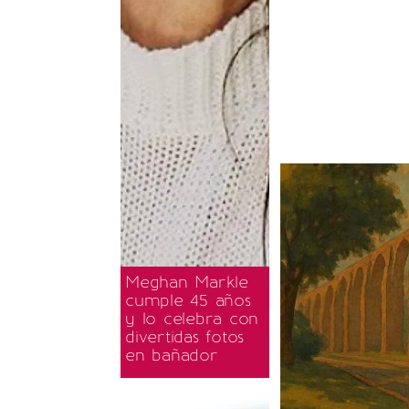
Meghan Markle
cumple 45 años
y lo celebra con
divertidas fotos
en bañador