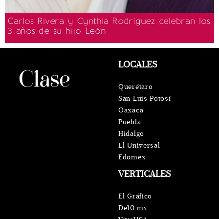
Carlos Rivera y Cynthia Rodríguez celebran los
3 años de su hijo León
LOCALES
Querétaro
San Luis Potosí
Oaxaca
Puebla
Hidalgo
El Universal
Edomex
VERTICALES
El Gráfico
De10.mx