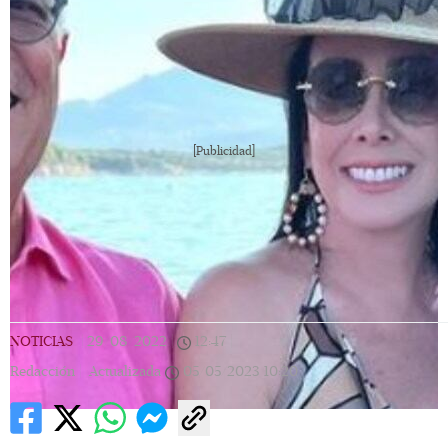
[Publicidad]
NOTICIAS
|
29/08/2022
|
12:47
|
Redacción |
Actualizada
05/05/2023
10:20