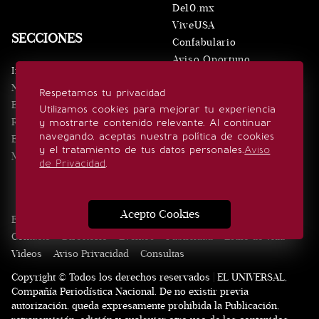
De10.mx
ViveUSA
SECCIONES
Confabulario
Aviso Oportuno
Inicio
Obituarios
Noticias
Respetamos tu privacidad
Consultas
Eventos
Utilizamos cookies para mejorar tu experiencia
Realeza
y mostrarte contenido relevante. Al continuar
SÍGUENOS
navegando, aceptas nuestra política de cookies
Estilo de vida
y el tratamiento de tus datos personales.
Aviso
Minuto x Minuto
de Privacidad
.
Acepto Cookies
Edición Impresa
Noticias
Quiénes somos
Realeza
Contacto
Directorio
Eventos
Publicidad
Estilo de vida
Videos
Aviso Privacidad
Consultas
Copyright © Todos los derechos reservados | EL UNIVERSAL,
Compañía Periodística Nacional. De no existir previa
autorización, queda expresamente prohibida la Publicación,