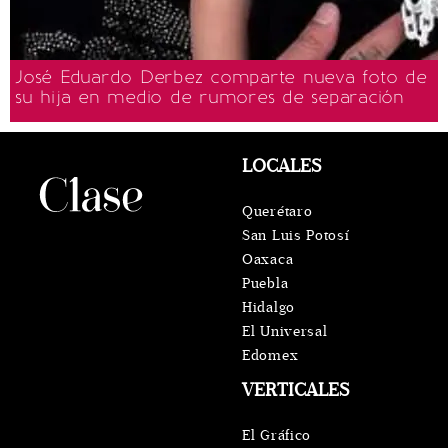
José Eduardo Derbez comparte nueva foto de
su hija en medio de rumores de separación
LOCALES
Querétaro
San Luis Potosí
Oaxaca
Puebla
Hidalgo
El Universal
Edomex
VERTICALES
El Gráfico