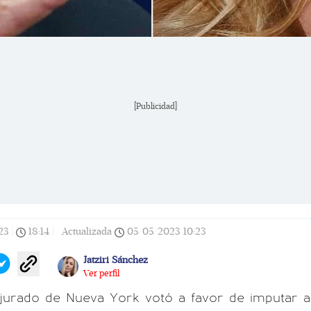
[Publicidad]
23
|
18:14
|
Actualizada
05/05/2023
10:23
Jatziri Sánchez
Ver perfil
 jurado de Nueva York votó a favor de imputar a