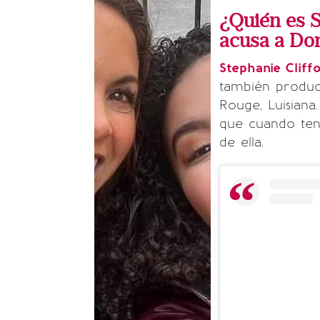
¿Quién es S
acusa a Do
Stephanie Cliff
también produc
Rouge, Luisiana
que cuando te
de ella.