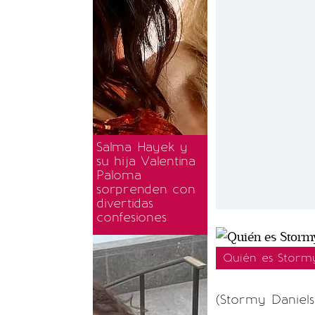
Salma Hayek y
su hija Valentina
Paloma
sorprenden con
divertidas
confesiones
Quién es Stormy
(Stormy Daniels