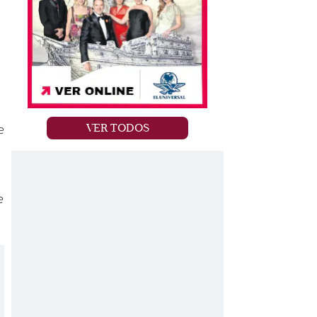
VER TODOS
e
e