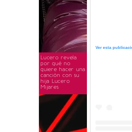
Ver esta publicac
Lucero revela
por qué no
quiere hacer una
canción con su
hija Lucero
Mijares