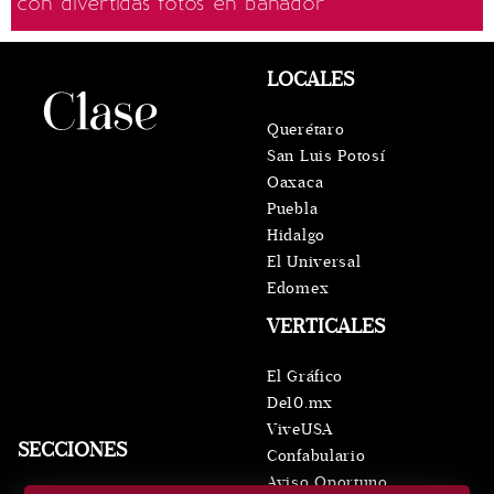
con divertidas fotos en bañador
LOCALES
Querétaro
San Luis Potosí
Oaxaca
Puebla
Hidalgo
El Universal
Edomex
VERTICALES
El Gráfico
De10.mx
ViveUSA
SECCIONES
Confabulario
Aviso Oportuno