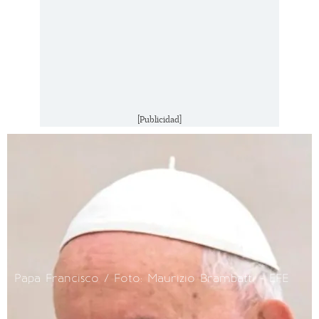
[Publicidad]
Papa Francisco / Foto: Maurizio Brambatti - EFE