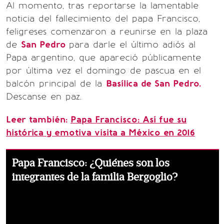
Al momento, tras reportarse la lamentable
noticia del fallecimiento del papa Francisco,
feligreses comenzaron a reunirse en la plaza
de
San Pedro
para darle el último adiós al
Papa argentino, que apareció públicamente
por última vez el domingo de pascua en el
balcón principal de la
Basílica de San Pedro.
Descanse en paz.
Leer también:
Papa Francisco: Así fue su
histórica y emotiva visita a México en 2016
Papa Francisco: ¿Quiénes son los
integrantes de la familia Bergoglio?