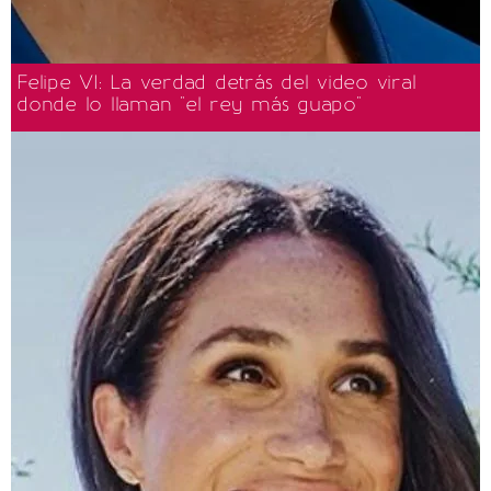
Felipe VI: La verdad detrás del video viral
donde lo llaman "el rey más guapo"