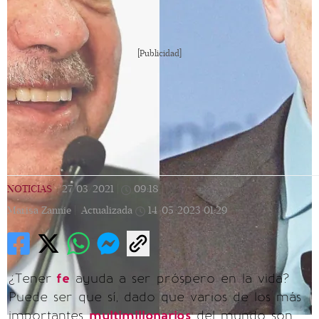
[Publicidad]
NOTICIAS
|
27/03/2021
|
09:18
|
Marisa Zannie |
Actualizada
14/05/2023
01:29
¿Tener
fe
ayuda a ser próspero en la vida?
Puede ser que sí, dado que varios de los más
importantes
multimillonarios
del mundo son