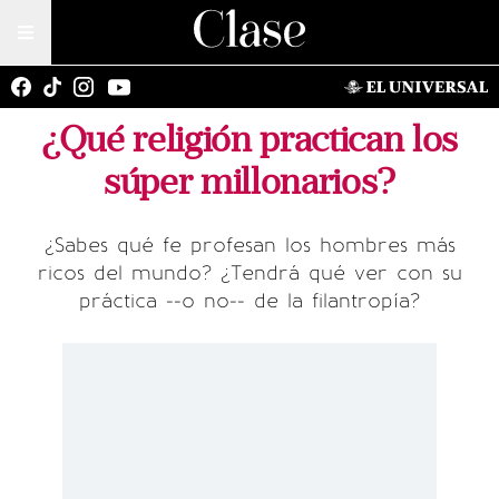
¿Qué religión practican los
súper millonarios?
¿Sabes qué fe profesan los hombres más
ricos del mundo? ¿Tendrá qué ver con su
práctica --o no-- de la filantropía?