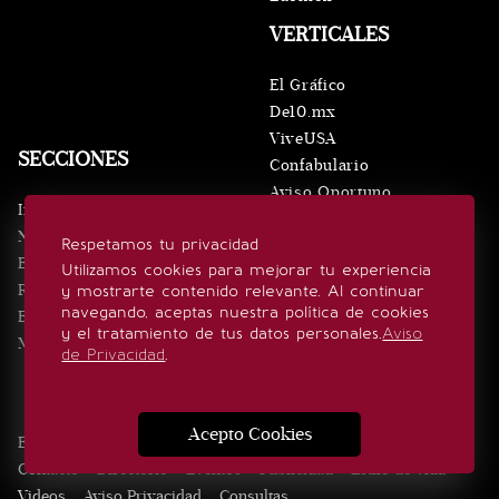
VERTICALES
El Gráfico
De10.mx
ViveUSA
SECCIONES
Confabulario
Aviso Oportuno
Inicio
Obituarios
Noticias
Respetamos tu privacidad
Consultas
Eventos
Utilizamos cookies para mejorar tu experiencia
Realeza
y mostrarte contenido relevante. Al continuar
SÍGUENOS
navegando, aceptas nuestra política de cookies
Estilo de vida
y el tratamiento de tus datos personales.
Aviso
Minuto x Minuto
de Privacidad
.
Acepto Cookies
Edición Impresa
Noticias
Quiénes somos
Realeza
Contacto
Directorio
Eventos
Publicidad
Estilo de vida
Videos
Aviso Privacidad
Consultas