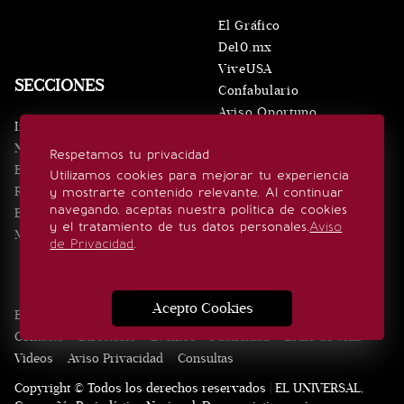
El Gráfico
De10.mx
ViveUSA
SECCIONES
Confabulario
Aviso Oportuno
Inicio
Obituarios
Noticias
Respetamos tu privacidad
Consultas
Eventos
Utilizamos cookies para mejorar tu experiencia
Realeza
y mostrarte contenido relevante. Al continuar
SÍGUENOS
navegando, aceptas nuestra política de cookies
Estilo de vida
y el tratamiento de tus datos personales.
Aviso
Minuto x Minuto
de Privacidad
.
Acepto Cookies
Edición Impresa
Noticias
Quiénes somos
Realeza
Contacto
Directorio
Eventos
Publicidad
Estilo de vida
Videos
Aviso Privacidad
Consultas
Copyright © Todos los derechos reservados | EL UNIVERSAL,