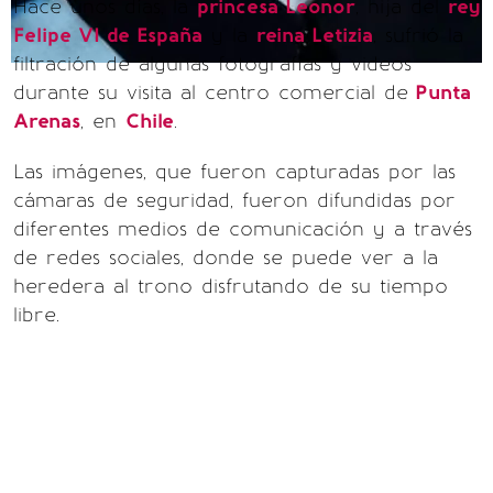
Hace unos días, la
princesa Leonor
, hija del
rey
Felipe VI de España
y la
reina Letizia
, sufrió la
filtración de algunas fotografías y videos
durante su visita al centro comercial de
Punta
Arenas
, en
Chile
.
Las imágenes, que fueron capturadas por las
cámaras de seguridad, fueron difundidas por
diferentes medios de comunicación y a través
de redes sociales, donde se puede ver a la
heredera al trono disfrutando de su tiempo
libre.