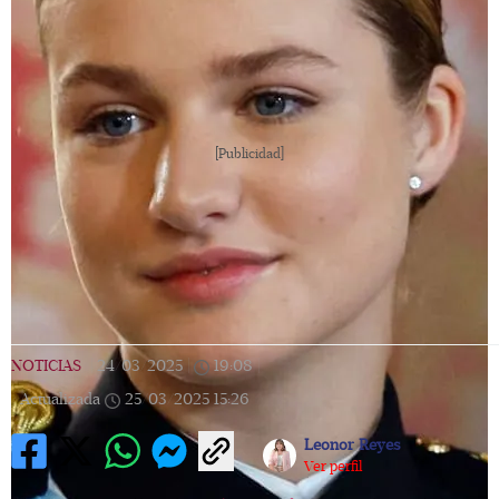
[Publicidad]
NOTICIAS
|
24/03/2025
|
19:08
|
Actualizada
25/03/2025
15:26
Leonor Reyes
Ver perfil