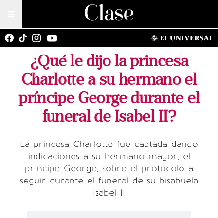
¿Qué le dijo la princesa
Charlotte a su hermano el
príncipe George durante el
funeral de Isabel II?
La princesa Charlotte fue captada dando
indicaciones a su hermano mayor, el
príncipe George, sobre el protocolo a
seguir durante el funeral de su bisabuela
Isabel II