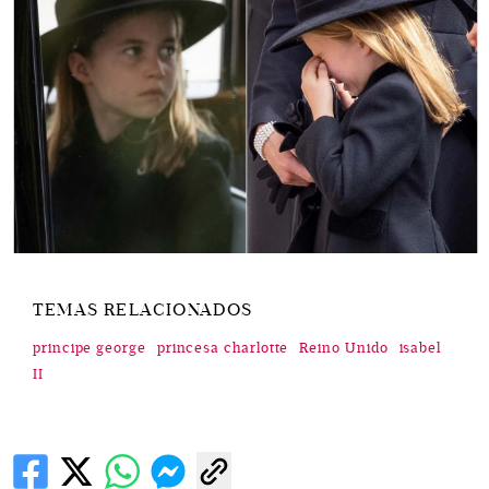
TEMAS RELACIONADOS
principe george
princesa charlotte
Reino Unido
isabel
II