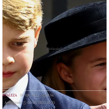
(AP)
[Publicidad]
REALEZA
|
19/09/2022
|
10:54
|
Actualizada
05/05/2023
10:25