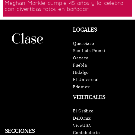
Meghan Markle cumple 45 años y lo celebra
con divertidas fotos en bañador
LOCALES
Querétaro
San Luis Potosí
Oaxaca
Puebla
Hidalgo
El Universal
Edomex
VERTICALES
El Gráfico
De10.mx
ViveUSA
SECCIONES
Confabulario