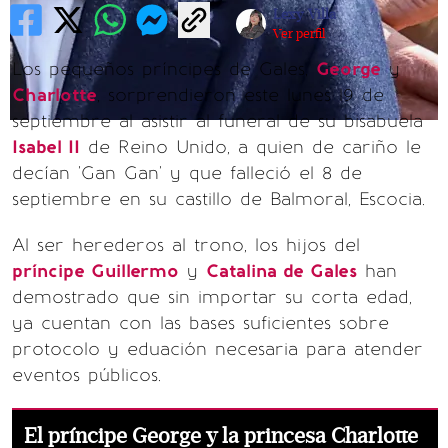
Lexy Villa
Ver perfil
Los pequeños príncipes de Gales,
George
y
Charlotte
, sorprendieron este lunes 19 de
septiembre al asistir al funeral de su bisabuela
Isabel II
de Reino Unido, a quien de cariño le
decían 'Gan Gan' y que falleció el 8 de
septiembre en su castillo de Balmoral, Escocia.
Al ser herederos al trono, los hijos del
príncipe Guillermo
y
Catalina de Gales
han
demostrado que sin importar su corta edad,
ya cuentan con las bases suficientes sobre
protocolo y eduación necesaria para atender
eventos públicos.
El príncipe George y la princesa Charlotte