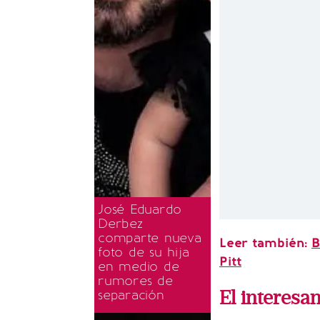
José Eduardo
Derbez
comparte nueva
Leer también:
B
foto de su hija
Pitt
en medio de
rumores de
El interesa
separación