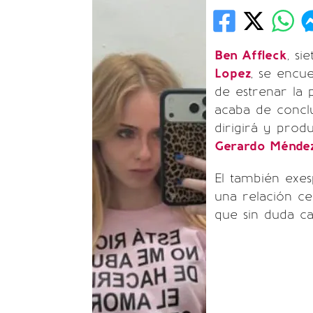
Ben Affleck
, s
Lopez
, se encu
de estrenar la 
acaba de conclu
dirigirá y pro
Gerardo Ménde
El también exe
una relación ce
que sin duda ca