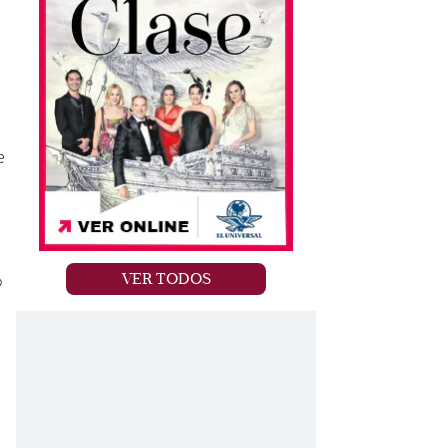
e
VER TODOS
o