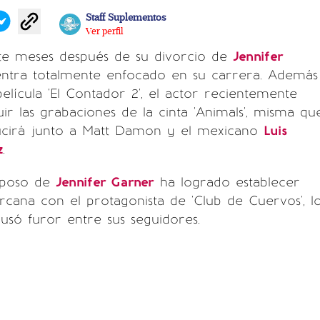
Staff Suplementos
Ver perfil
iete meses después de su divorcio de
Jennifer
entra totalmente enfocado en su carrera. Además
película 'El Contador 2', el actor recientemente
ir las grabaciones de la cinta 'Animals', misma qu
ducirá junto a Matt Damon y el mexicano
Luis
z
.
sposo de
Jennifer Garner
ha logrado establecer
rcana con el protagonista de 'Club de Cuervos', l
usó furor entre sus seguidores.