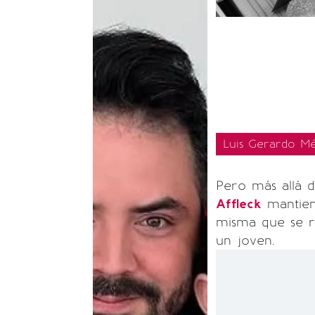
Luis Gerardo Mé
Pero más allá d
Affleck
mantien
misma que se r
un joven.