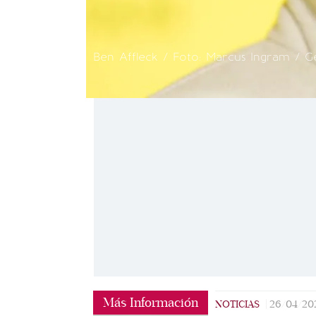
Ben Affleck / Foto: Marcus Ingram / G
Más Información
NOTICIAS
|
26/04/20