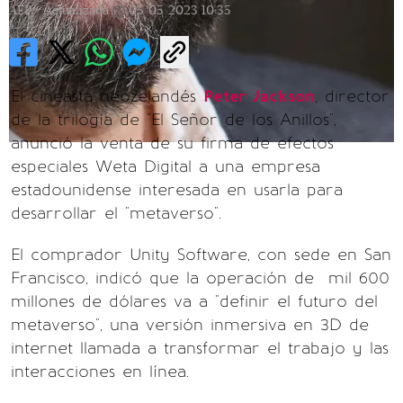
AFP |
Actualizada
05/05/2023
10:35
El cineasta neozelandés
Peter Jackson
, director
de la trilogía de "El Señor de los Anillos",
anunció la venta de su firma de efectos
especiales Weta Digital a una empresa
estadounidense interesada en usarla para
desarrollar el "metaverso".
El comprador Unity Software, con sede en San
Francisco, indicó que la operación de mil 600
millones de dólares va a "definir el futuro del
metaverso", una versión inmersiva en 3D de
internet llamada a transformar el trabajo y las
interacciones en línea.