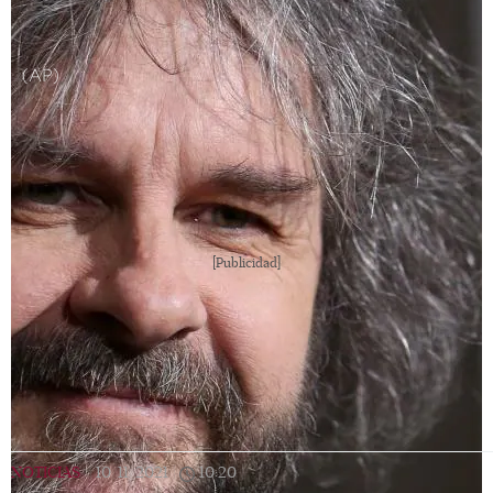
(AP)
[Publicidad]
NOTICIAS
|
10/11/2021
|
10:20
|