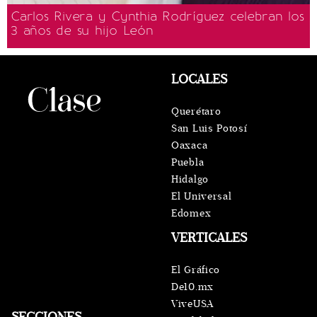
Carlos Rivera y Cynthia Rodríguez celebran los
3 años de su hijo León
LOCALES
Querétaro
San Luis Potosí
Oaxaca
Puebla
Hidalgo
El Universal
Edomex
VERTICALES
El Gráfico
De10.mx
ViveUSA