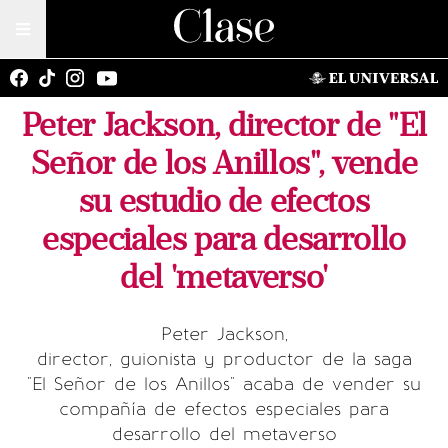
Peter Jackson, director de "El
Señor de los Anillos", vende
su estudio de efectos
especiales para desarrollo
del 'metaverso'
Peter Jackson,
director, guionista y productor de la saga
"El Señor de los Anillos" acaba de vender su
compañía de efectos especiales para
desarrollo del metaverso