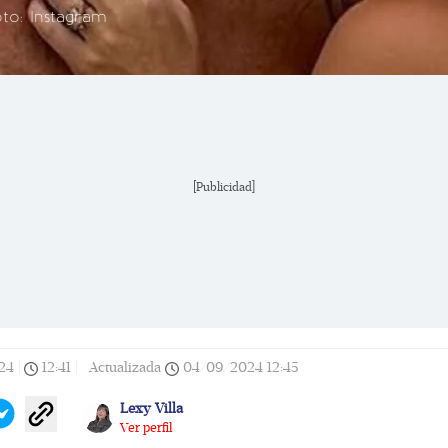
to: Instagram
[Publicidad]
24
|
12:41
|
Actualizada
04/09/2024
12:45
Lexy Villa
Ver perfil