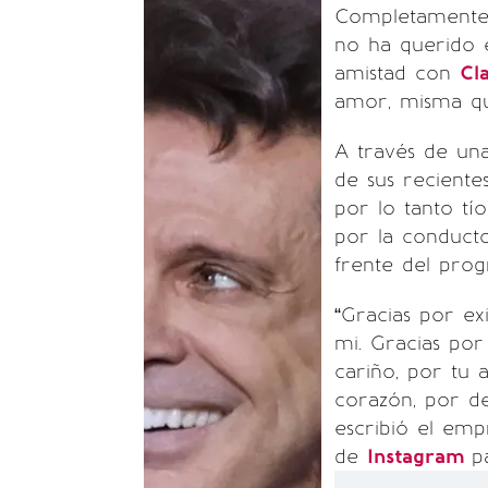
Completamente 
no ha querido 
amistad con
Cla
amor, misma qu
A través de una
de sus recient
por lo tanto tí
por la conduct
frente del pr
“Gracias por ex
mi. Gracias por
cariño, por tu 
corazón, por d
escribió el em
de
Instagram
p