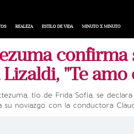
TOS
REALEZA
ESTILO DE VIDA
MINUTO X MINUTO
ezuma confirma 
 Lizaldi, "Te amo 
ezuma, tío de Frida Sofía, se decla
 su noviazgo con la conductora Claudi