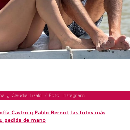
 y Claudia Lizaldi / Foto: Instagram
ofía Castro y Pablo Bernot, las fotos más
su pedida de mano