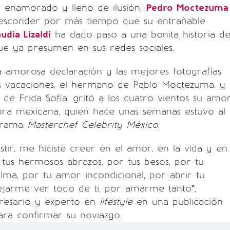
enamorado y lleno de ilusión,
Pedro Moctezuma
esconder por más tiempo que su entrañable
udia Lizaldi
ha dado paso a una bonita historia d
e ya presumen en sus redes sociales.
 amorosa declaración y las mejores fotografías
es vacaciones, el hermano de Pablo Moctezuma, y
o de Frida Sofía, gritó a los cuatro vientos su amo
ora mexicana, quien hace unas semanas estuvo al
ograma
Masterchef Celebrity México
.
istir, me hiciste creer en el amor, en la vida y en
 tus hermosos abrazos, por tus besos, por tu
alma, por tu amor incondicional, por abrir tu
ejarme ver todo de ti, por amarme tanto”,
presario y experto en
lifestyle
en una publicación
ara confirmar su noviazgo.