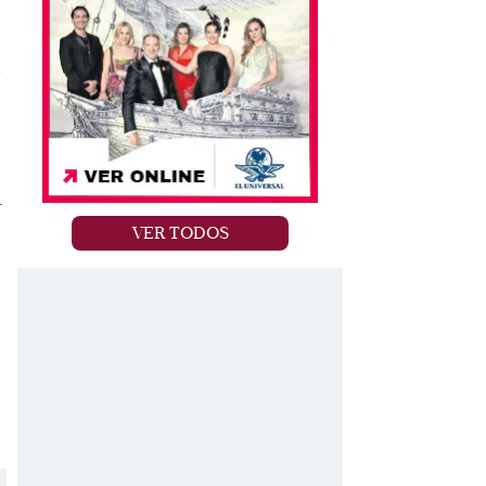
e
r
VER TODOS