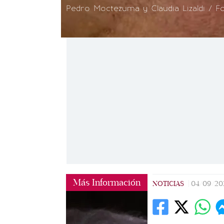
Pedro Moctezuma y Claudia Lizaldi / Fo
Más Información
NOTICIAS
|
04/09/20