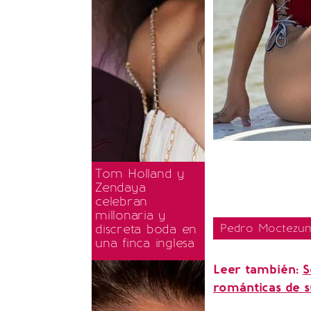
Tom Holland y
Zendaya
celebran
millonaria y
discreta boda en
Pedro Moctezuma
una finca inglesa
Leer también:
S
románticas de 