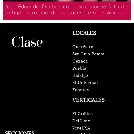
José Eduardo Derbez comparte nueva foto de
su hija en medio de rumores de separación
LOCALES
Querétaro
San Luis Potosí
Oaxaca
Puebla
Hidalgo
El Universal
Edomex
VERTICALES
El Gráfico
De10.mx
ViveUSA
SECCIONES