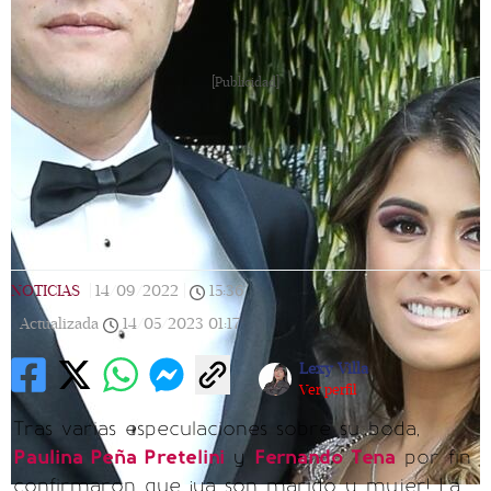
[Publicidad]
NOTICIAS
|
14/09/2022
|
15:36
|
Actualizada
14/05/2023
01:17
Lexy Villa
Ver perfil
Tras varias especulaciones sobre su boda,
Paulina Peña Pretelini
y
Fernando Tena
por fin
confirmaron que ¡ya son marido y mujer! La