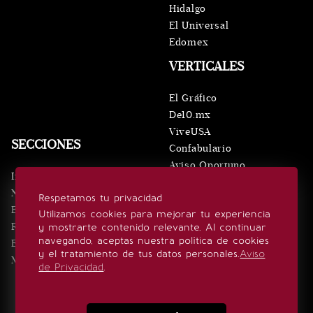
Hidalgo
El Universal
Edomex
VERTICALES
El Gráfico
De10.mx
ViveUSA
SECCIONES
Confabulario
Aviso Oportuno
Inicio
Obituarios
Noticias
Respetamos tu privacidad
Consultas
Eventos
Utilizamos cookies para mejorar tu experiencia
Realeza
y mostrarte contenido relevante. Al continuar
SÍGUENOS
navegando, aceptas nuestra política de cookies
Estilo de vida
y el tratamiento de tus datos personales.
Aviso
Minuto x Minuto
de Privacidad
.