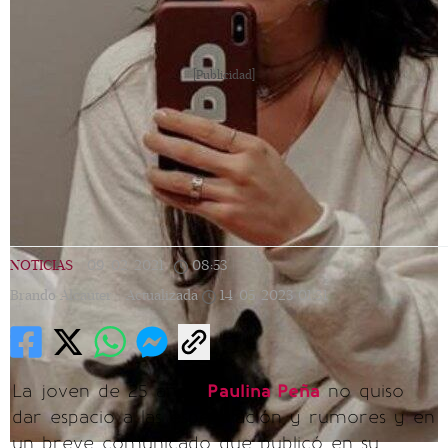
[Publicidad]
NOTICIAS
|
09/02/2021
|
08:53
|
Brando Alcauter |
Actualizada
14/05/2023
01:31
La joven de 25 años,
Paulina Peña
no quiso
dar espacio a las especulación y rumores y en
un breve comunicado que publicó en su