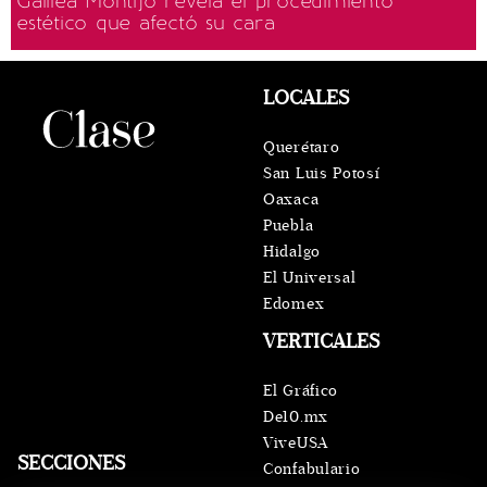
Galilea Montijo revela el procedimiento
estético que afectó su cara
LOCALES
Querétaro
San Luis Potosí
Oaxaca
Puebla
Hidalgo
El Universal
Edomex
VERTICALES
El Gráfico
De10.mx
ViveUSA
SECCIONES
Confabulario