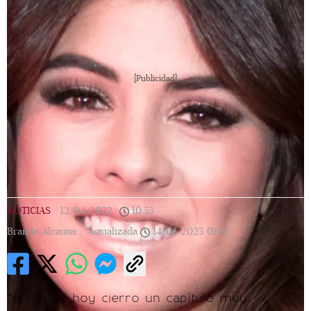
[Publicidad]
NOTICIAS
|
12/04/2022
|
10:53
|
Brando Alcauter |
Actualizada
14/05/2023
01:19
“El día de hoy cierro un capítulo muy