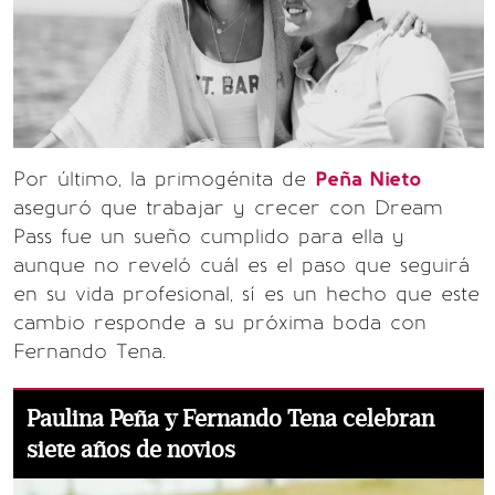
Por último, la primogénita de
Peña Nieto
aseguró que trabajar y crecer con Dream
Pass fue un sueño cumplido para ella y
aunque no reveló cuál es el paso que seguirá
en su vida profesional, sí es un hecho que este
cambio responde a su próxima boda con
Fernando Tena.
Paulina Peña y Fernando Tena celebran
siete años de novios