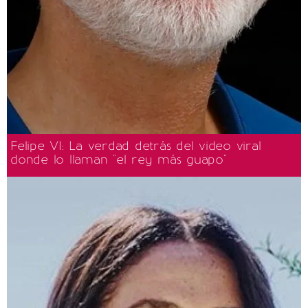
Felipe VI: La verdad detrás del video viral
donde lo llaman "el rey más guapo"