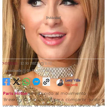
[Publicidad]
NOTICIAS
|
12/10/2022
|
11:22
|
Actualizada
05/05/2023
10:37
Lexy Villa
Ver perfil
Paris Hilton
se ha unido al movimiento
'Breaking Code Silence' para compartir junto a
otras víctimas, la historia de abuso sexual que