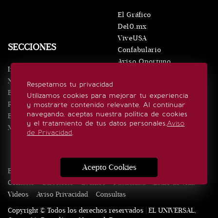
El Gráfico
De10.mx
ViveUSA
SECCIONES
Confabulario
Aviso Oportuno
Inicio
Obituarios
Noticias
Respetamos tu privacidad
Consultas
Eventos
Utilizamos cookies para mejorar tu experiencia
Realeza
y mostrarte contenido relevante. Al continuar
SÍGUENOS
navegando, aceptas nuestra política de cookies
Estilo de vida
y el tratamiento de tus datos personales.
Aviso
Minuto x Minuto
de Privacidad
.
Acepto Cookies
Edición Impresa
Noticias
Quiénes somos
Realeza
Contacto
Directorio
Eventos
Publicidad
Estilo de vida
Videos
Aviso Privacidad
Consultas
Copyright © Todos los derechos reservados | EL UNIVERSAL,