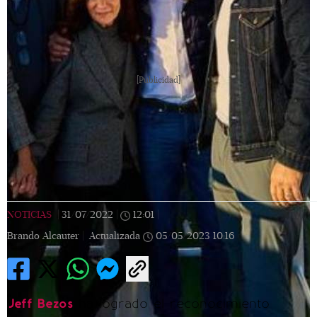
[Publicidad]
NOTICIAS
|
31/07/2022
|
12:01
|
Brando Alcauter |
Actualizada
05/05/2023
10:16
Jeff Bezos
ha logrado el reconocimiento