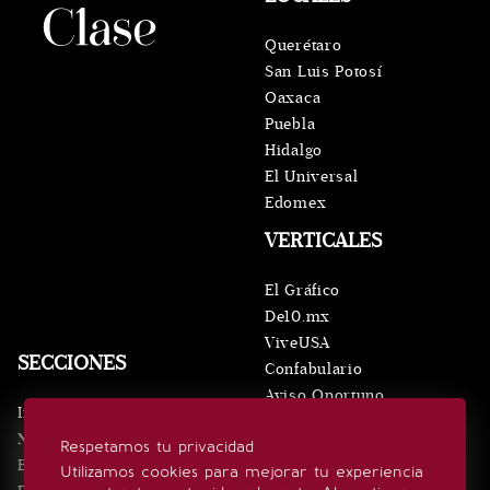
Querétaro
San Luis Potosí
Oaxaca
Puebla
Hidalgo
El Universal
Edomex
VERTICALES
El Gráfico
De10.mx
ViveUSA
SECCIONES
Confabulario
Aviso Oportuno
Inicio
Obituarios
Noticias
Respetamos tu privacidad
Consultas
Eventos
Utilizamos cookies para mejorar tu experiencia