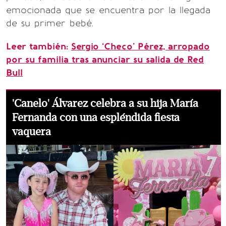
emocionada que se encuentra por la llegada
de su primer bebé.
Leer también:
Sergio ‘Checo’ Pérez, arropado
por su familia tras anunciar su salida de Red
Bull
'Canelo' Álvarez celebra a su hija María
Fernanda con una espléndida fiesta
vaquera