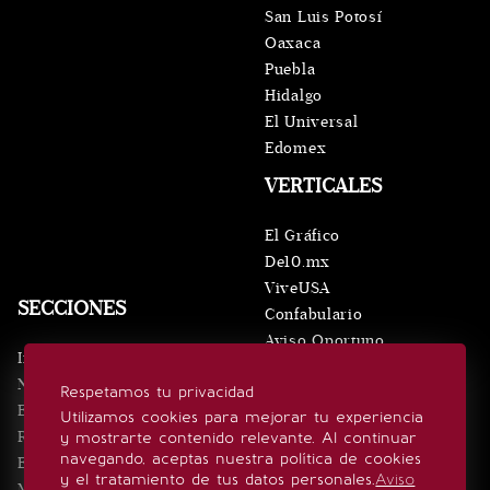
San Luis Potosí
Oaxaca
Puebla
Hidalgo
El Universal
Edomex
VERTICALES
El Gráfico
De10.mx
ViveUSA
SECCIONES
Confabulario
Aviso Oportuno
Inicio
Obituarios
Noticias
Respetamos tu privacidad
Consultas
Eventos
Utilizamos cookies para mejorar tu experiencia
Realeza
y mostrarte contenido relevante. Al continuar
SÍGUENOS
navegando, aceptas nuestra política de cookies
Estilo de vida
y el tratamiento de tus datos personales.
Aviso
Minuto x Minuto