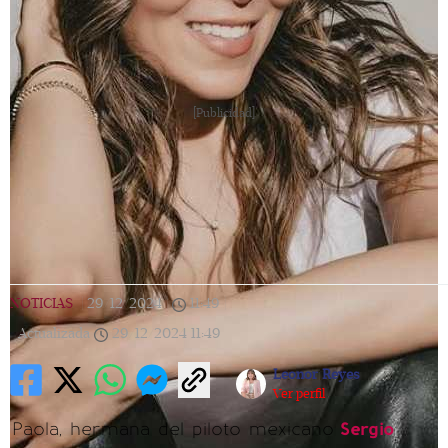
[Publicidad]
NOTICIAS
|
29/12/2024
|
11:49
|
Actualizada
29/12/2024
11:49
Leonor Reyes
Ver perfil
Paola, hermana del piloto mexicano
Sergio