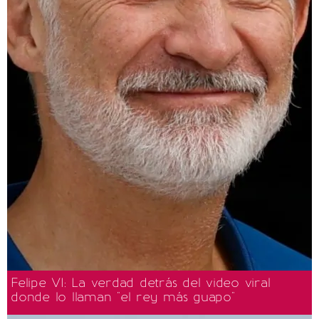
Felipe VI: La verdad detrás del video viral
donde lo llaman "el rey más guapo"