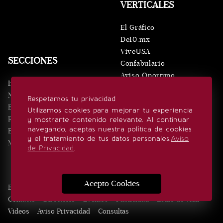
VERTICALES
El Gráfico
De10.mx
ViveUSA
SECCIONES
Confabulario
Aviso Oportuno
Inicio
Obituarios
Noticias
Respetamos tu privacidad
Consultas
Eventos
Utilizamos cookies para mejorar tu experiencia
Realeza
y mostrarte contenido relevante. Al continuar
SÍGUENOS
navegando, aceptas nuestra política de cookies
Estilo de vida
y el tratamiento de tus datos personales.
Aviso
Minuto x Minuto
de Privacidad
.
Acepto Cookies
Edición Impresa
Noticias
Quiénes somos
Realeza
Contacto
Directorio
Eventos
Publicidad
Estilo de vida
Videos
Aviso Privacidad
Consultas