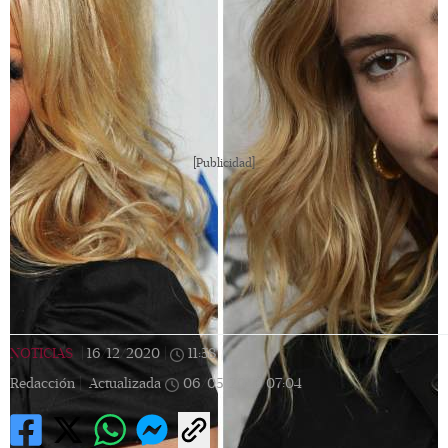
[Publicidad]
NOTICIAS
|
16/12/2020
|
11:58
|
Redacción |
Actualizada
06/05/2023
07:04