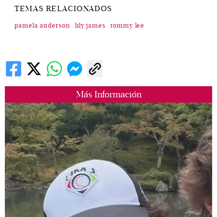
TEMAS RELACIONADOS
pamela anderson
lily james
tommy lee
Más Información