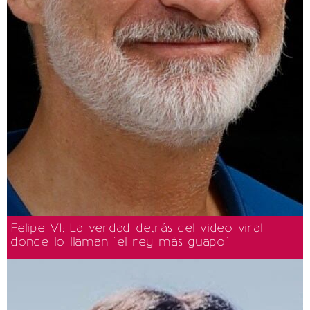
Felipe VI: La verdad detrás del video viral
donde lo llaman "el rey más guapo"