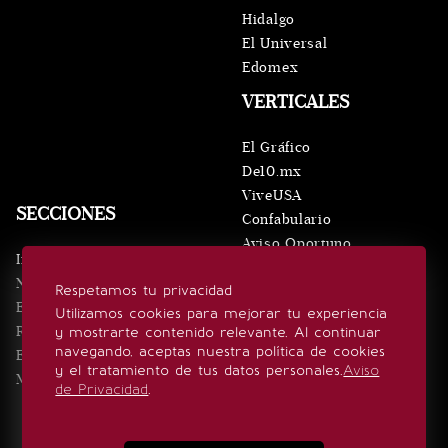
Hidalgo
El Universal
Edomex
VERTICALES
El Gráfico
De10.mx
ViveUSA
SECCIONES
Confabulario
Aviso Oportuno
Inicio
Obituarios
Noticias
Respetamos tu privacidad
Consultas
Eventos
Utilizamos cookies para mejorar tu experiencia
Realeza
y mostrarte contenido relevante. Al continuar
SÍGUENOS
navegando, aceptas nuestra política de cookies
Estilo de vida
y el tratamiento de tus datos personales.
Aviso
Minuto x Minuto
de Privacidad
.