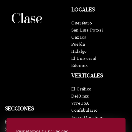
LOCALES
Querétaro
San Luis Potosí
Oaxaca
Puebla
Hidalgo
El Universal
Edomex
VERTICALES
El Gráfico
De10.mx
ViveUSA
SECCIONES
Confabulario
Aviso Oportuno
Inicio
Obituarios
Noticias
Respetamos tu privacidad
Consultas