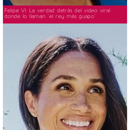
Felipe VI: La verdad detrás del video viral
donde lo llaman "el rey más guapo"