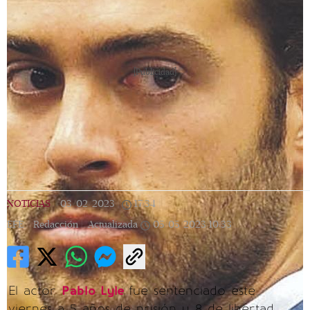
[Publicidad]
NOTICIAS
|
03/02/2023
|
17:34
|
EFE / Redacción |
Actualizada
05/05/2023
10:33
El actor
Pablo Lyle
fue sentenciado este
viernes a 5 años de prisión y 8 de libertad