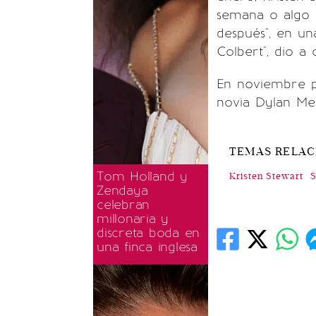
semana o algo a
después", en un
Colbert", dio a 
En noviembre p
novia Dylan Me
TEMAS RELA
Tom Holland y
Kristen Stewart
S
Zendaya
celebran
millonaria y
discreta boda en
una finca inglesa