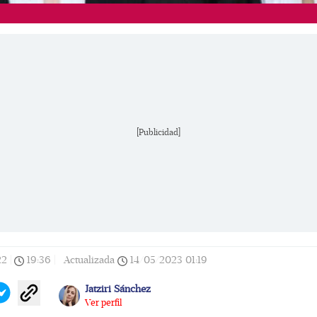
[Publicidad]
22
|
19:36
|
Actualizada
14/05/2023
01:19
Jatziri Sánchez
Ver perfil