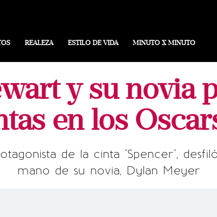
TOS
REALEZA
ESTILO DE VIDA
MINUTO X MINUTO
ewart y su novia 
ntas en los Osca
rotagonista de la cinta "Spencer", desfi
mano de su novia, Dylan Meyer