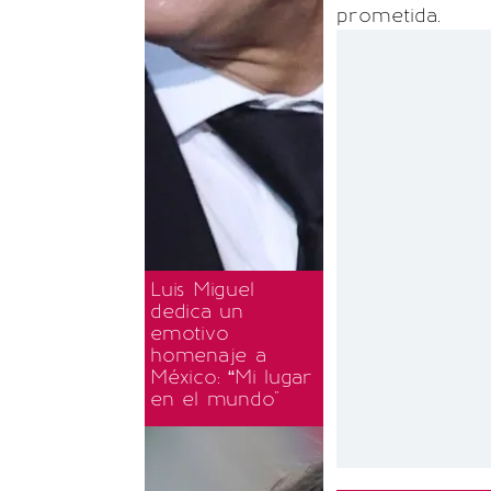
prometida.
Luis Miguel
dedica un
emotivo
homenaje a
México: “Mi lugar
en el mundo"