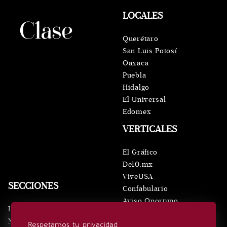
LOCALES
Querétaro
San Luis Potosí
Oaxaca
Puebla
Hidalgo
El Universal
Edomex
VERTICALES
El Gráfico
De10.mx
ViveUSA
SECCIONES
Confabulario
Aviso Oportuno
Inicio
Obituarios
Noticias
Respetamos tu privacidad
Consultas