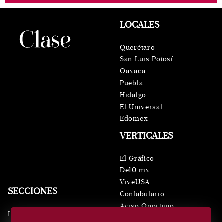
LOCALES
Querétaro
San Luis Potosí
Oaxaca
Puebla
Hidalgo
El Universal
Edomex
VERTICALES
El Gráfico
De10.mx
ViveUSA
SECCIONES
Confabulario
Aviso Oportuno
Inicio
Obituarios