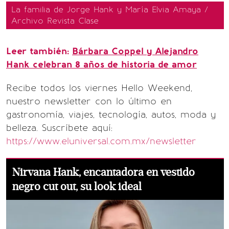
La familia de Jorge Hank y María Elvia Amaya /
Archivo Revista Clase
Leer también:
Bárbara Coppel y Alejandro
Hank celebran 8 años de historia de amor
Recibe todos los viernes Hello Weekend,
nuestro newsletter con lo último en
gastronomía, viajes, tecnología, autos, moda y
belleza. Suscríbete aquí:
https://www.eluniversal.com.mx/newsletter
Nirvana Hank, encantadora en vestido
negro cut out, su look ideal