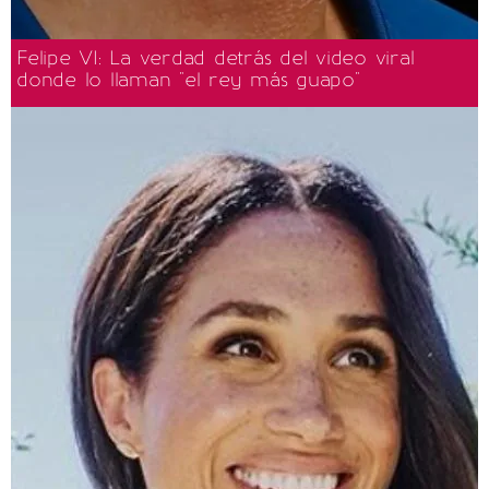
Felipe VI: La verdad detrás del video viral
donde lo llaman "el rey más guapo"