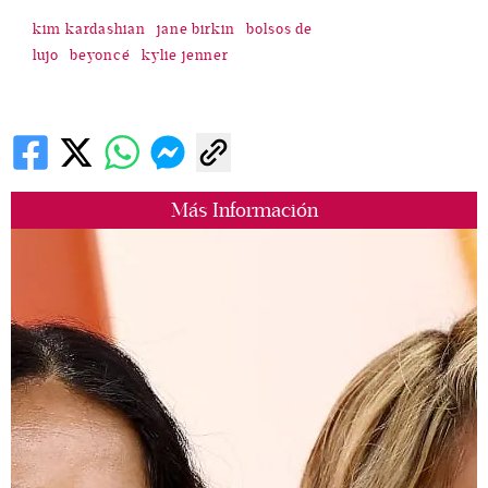
kim kardashian
jane birkin
bolsos de
lujo
beyoncé
kylie jenner
Más Información