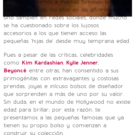
A menudo vemos a mamás famosas brillar
junto a sus hijas, no solo en las alfombras rojas
sino también en redes sociales, donde mucho
se ha cuestionado sobre los lujosos
accesorios a los que tienen acceso las
pequeñas 'hijas de' desde muy temprana edad.
Pues a pesar de las críticas, celebridades
como
Kim Kardashian
,
Kylie Jenner
,
Beyoncé
entre otras, han consentido a sus
primogénitas con extravagantes y costosas
prendas, joyas e inlcuso bolsos de diseñador
que sorprenden a más de uno por su valor.
Sin duda, en el mundo de Hollywood no existe
edad para brillar; por esta razón, te
presentamos a las pequeñas famosas que ya
tienen su propio bolso y comienzan a
construir su colección.