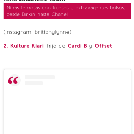
Niñas famosas con lujosos y extravagantes bolsos,
desde Birkin hasta Chanel
(Instagram. brittanylynne)
2.
Kulture Kiari
, hija de
Cardi B
y
Offset