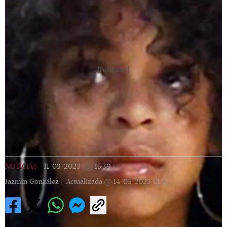
[Publicidad]
NOTICIAS
|
11/03/2023
|
15:39
|
Jazmín González |
Actualizada
14/05/2023
01:13