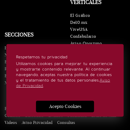
VERTICALES
El Gráfico
De10.mx
ViveUSA
SECCIONES
Confabulario
Aviso Oportuno
Inicio
Obituarios
Noticias
Respetamos tu privacidad
Consultas
Eventos
Utilizamos cookies para mejorar tu experiencia
Realeza
y mostrarte contenido relevante. Al continuar
SÍGUENOS
navegando, aceptas nuestra política de cookies
Estilo de vida
y el tratamiento de tus datos personales.
Aviso
Minuto x Minuto
de Privacidad
.
Acepto Cookies
Edición Impresa
Noticias
Quiénes somos
Realeza
Contacto
Directorio
Eventos
Publicidad
Estilo de vida
Videos
Aviso Privacidad
Consultas