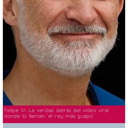
Felipe VI: La verdad detrás del video viral
donde lo llaman "el rey más guapo"