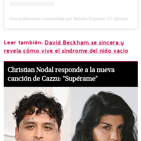
Una publicación compartida por Natalia Esperón ❤️‍🔥 (@nataliaesperonmx)
Leer también:
David Beckham se sincera y
revela cómo vive el síndrome del nido vacío
Christian Nodal responde a la nueva
canción de Cazzu: "Supérame"