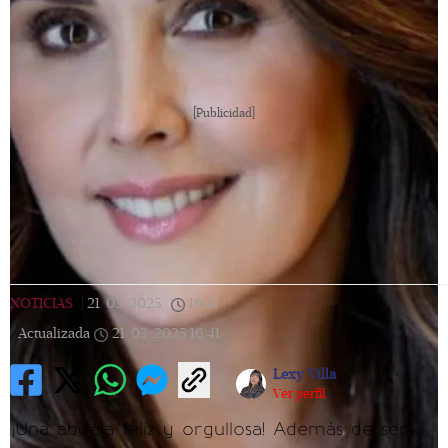
[Publicidad]
NOTICIAS
|
21/03/2025
|
16:41
|
Actualizada
21/03/2025
16:41
Lexy Villa
Ver perfil
¡Una abuela feliz y orgullosa! Además de ser