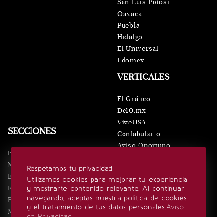
San Luis Potosí
Oaxaca
Puebla
Hidalgo
El Universal
Edomex
VERTICALES
El Gráfico
De10.mx
ViveUSA
SECCIONES
Confabulario
Aviso Oportuno
Inicio
Obituarios
Noticias
Respetamos tu privacidad
Consultas
Eventos
Utilizamos cookies para mejorar tu experiencia
Realeza
y mostrarte contenido relevante. Al continuar
SÍGUENOS
navegando, aceptas nuestra política de cookies
Estilo de vida
y el tratamiento de tus datos personales.
Aviso
Minuto x Minuto
de Privacidad
.