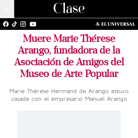
Muere Marie Thérèse
Arango, fundadora de la
Asociación de Amigos del
Museo de Arte Popular
Marie Thérèse Hermand de Arango estuvo
casada con el empresario Manuel Arango