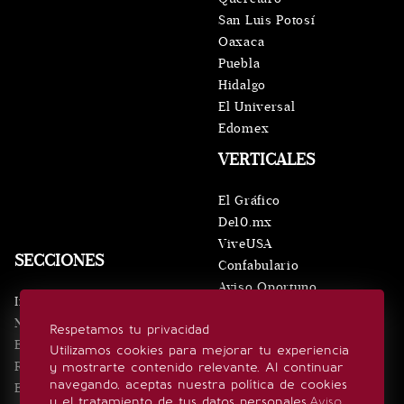
San Luis Potosí
Oaxaca
Puebla
Hidalgo
El Universal
Edomex
VERTICALES
El Gráfico
De10.mx
ViveUSA
SECCIONES
Confabulario
Aviso Oportuno
Inicio
Obituarios
Noticias
Respetamos tu privacidad
Consultas
Eventos
Utilizamos cookies para mejorar tu experiencia
Realeza
y mostrarte contenido relevante. Al continuar
SÍGUENOS
navegando, aceptas nuestra política de cookies
Estilo de vida
y el tratamiento de tus datos personales.
Aviso