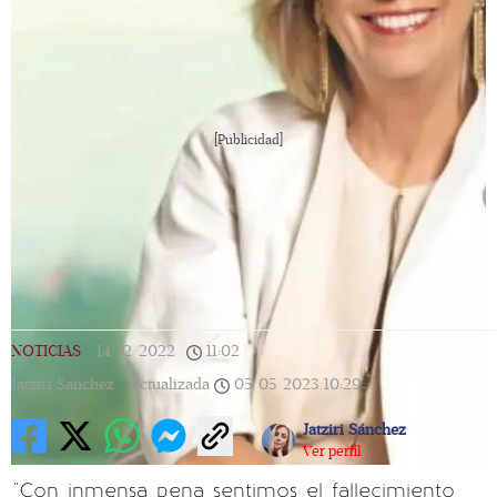
[Publicidad]
NOTICIAS
|
14/12/2022
|
11:02
|
Jatziri Sanchez |
Actualizada
05/05/2023
10:29
Jatziri Sánchez
Ver perfil
"Con inmensa pena sentimos el fallecimiento