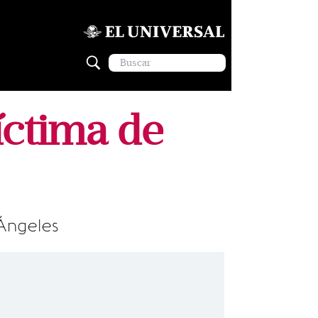
íctima de
Ángeles