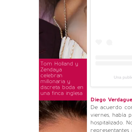
Tom Holland y
Zendaya
celebran
Una publ
millonaria y
discreta boda en
una finca inglesa
Diego Verdague
De acuerdo con
viernes, había 
hospitalizado. N
representantes p