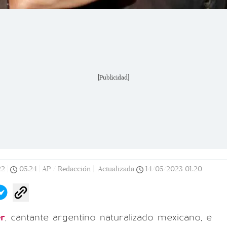
[Publicidad]
22
|
05:24
|
AP / Redacción |
Actualizada
14/05/2023
01:20
r
, cantante argentino naturalizado mexicano, e