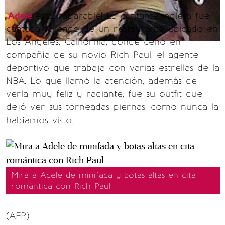
¡
Adele
está imparable! La cantante inglesa fue
captada saliendo de un restaurante ubicado en
Los Ángeles, California, donde cenó en
compañía de su novio Rich Paul, el agente
deportivo que trabaja con varias estrellas de la
NBA. Lo que llamó la atención, además de
verla muy feliz y radiante, fue su outfit que
dejó ver sus torneadas piernas, como nunca la
habíamos visto.
Mira a Adele de minifada y botas altas en cita
romántica con Rich Paul
(AFP)