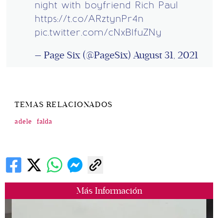
night with boyfriend Rich Paul
https://t.co/ARztynPr4n
pic.twitter.com/cNxB1fuZNy
— Page Six (@PageSix)
August 31, 2021
TEMAS RELACIONADOS
adele
falda
Más Información