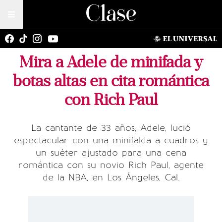
Mira a Adele de minifada y
botas altas en cita romántica
con Rich Paul
La cantante de 33 años, Adele, lució
espectacular con una minifalda a cuadros y
un suéter ajustado para una cena
romántica con su novio Rich Paul, agente
de la NBA, en Los Ángeles, Cal.