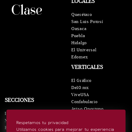
LOCALES
Querétaro
San Luis Potosí
Oaxaca
Puebla
Hidalgo
El Universal
Edomex
VERTICALES
El Gráfico
De10.mx
ViveUSA
SECCIONES
Confabulario
Aviso Oportuno
Inicio
Obituarios
Noticias
Respetamos tu privacidad
Consultas
Eventos
Utilizamos cookies para mejorar tu experiencia