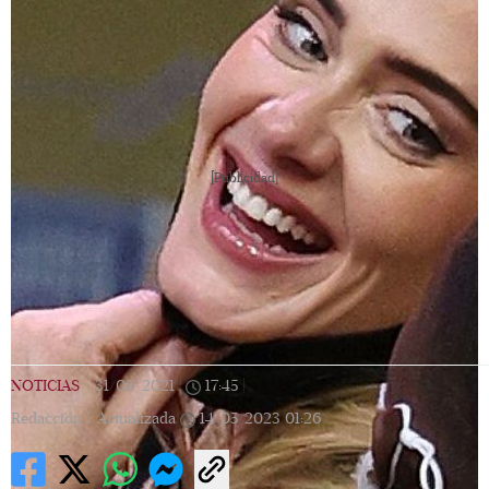
[Publicidad]
NOTICIAS
|
31/08/2021
|
17:45
|
Redacción |
Actualizada
14/05/2023
01:26